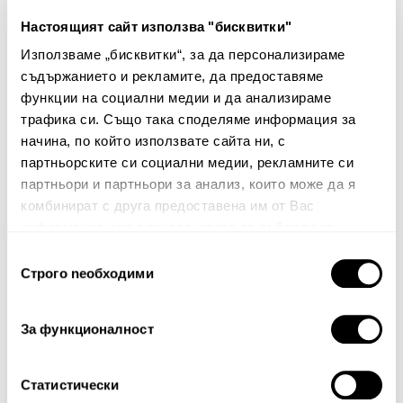
Настоящият сайт използва "бисквитки"
Пухен юрган Vancuver110
Пухен юрган Vancuver200
Използваме „бисквитки“, за да персонализираме
съдържанието и рекламите, да предоставяме
169.00€
330.54лв.
210.00€
410.72лв.
функции на социални медии и да анализираме
118.30€ 231.37лв.
147.00€ 287.51лв.
трафика си. Също така споделяме информация за
начина, по който използвате сайта ни, с
партньорските си социални медии, рекламните си
партньори и партньори за анализ, които може да я
комбинират с друга предоставена им от Вас
информация или с такава, която са събрали от
ползването от Ваша страна на услугите им.
Избор
Строго nеобходими
Бюлетин
на
съгласие
Абонирайте се сега, за да сте в крак с
За функционалност
нашите новини и ексклузивни оферти.
Статистически
Абонирай