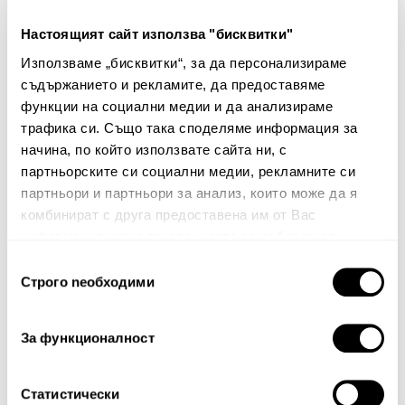
Настоящият сайт използва "бисквитки"
Декоративно одеяло
Използваме „бисквитки“, за да персонализираме
Velpla
съдържанието и рекламите, да предоставяме
54.00€
105.61лв.
функции на социални медии и да анализираме
21.60€ 42.25лв.
трафика си. Също така споделяме информация за
начина, по който използвате сайта ни, с
партньорските си социални медии, рекламните си
партньори и партньори за анализ, които може да я
комбинират с друга предоставена им от Вас
информация или с такава, която са събрали от
ползването от Ваша страна на услугите им.
Избор
Строго nеобходими
на
Бюлетин
съгласие
Абонирайте се сега, за да сте в крак с
За функционалност
нашите новини и ексклузивни оферти.
Статистически
Абонирай