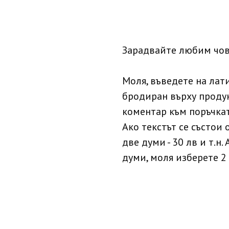
Зарадвайте любим чов
Моля, въведете на лат
бродиран върху продук
коментар към поръчкат
Ако текстът се състои о
две думи - 30 лв и т.н.
думи, моля изберете 2 