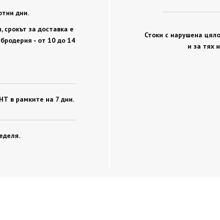
отни дни.
 срокът за доставка е
Стоки с нарушена цяло
 бродерия - от 10 до 14
и за тях 
Т в рамките на 7 дни.
еделя.