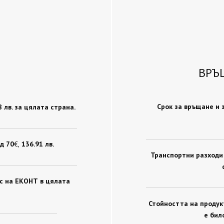
ВРЪ
Срок за връщане и 
78 лв. за цялата страна.
д 70
€ ,
136.91 лв.
Транспортни разходи 
ис на ЕКОНТ в цялата
Стойността на продукт
е бил