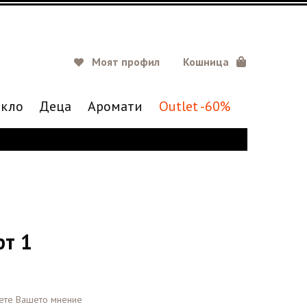
Моят профил
Кошница
кло
Деца
Аромати
Outlet -60%
т 1
ете Вашето мнение