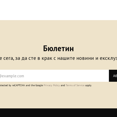
Бюлетин
 сега, за да сте в крак с нашите новини и екскл
Аб
protected by reCAPTCHA and the Google
Privacy Policy
and
Terms of Service
apply.