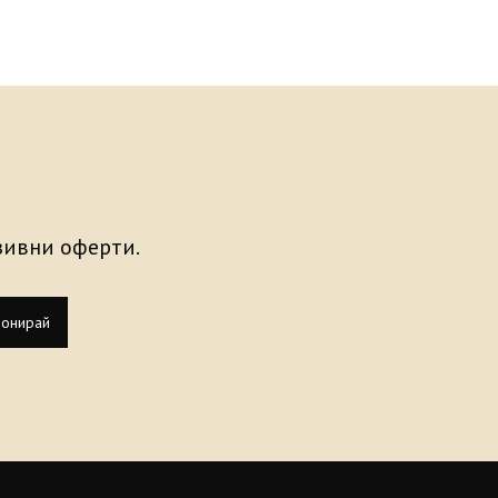
узивни оферти.
онирай