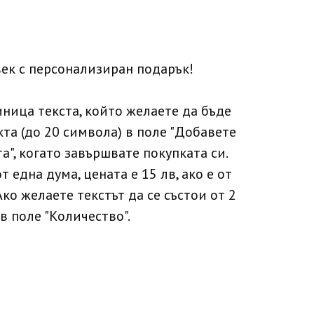
ек с персонализиран подарък!
иница текста, който желаете да бъде
та (до 20 символа) в поле "Добавете
а", когато завършвате покупката си.
т една дума, цената е 15 лв, ако е от
 Ако желаете текстът да се състои от 2
в поле "Количество".