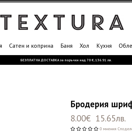
я
Сатен и коприна
Баня
Хол
Кухня
Oбле
БЕЗПЛАТНА ДОСТАВКА за поръчки над
70 €,
136.91 лв.
Бродерия шриф
8.00€ 15.65лв.
0 мнения
Сподел