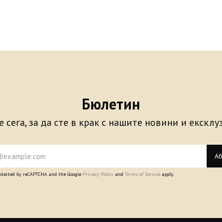
Бюлетин
 сега, за да сте в крак с нашите новини и екскл
Аб
protected by reCAPTCHA and the Google
Privacy Policy
and
Terms of Service
apply.