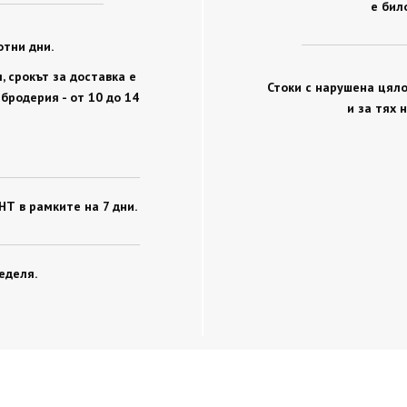
е бил
отни дни.
 срокът за доставка е
Стоки с нарушена цяло
 бродерия - от 10 до 14
и за тях 
Т в рамките на 7 дни.
еделя.