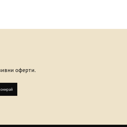
узивни оферти.
онирай