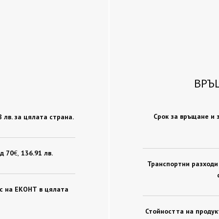
ВРЪ
Срок за връщане и 
78 лв. за цялата страна.
д 70
€ ,
136.91 лв.
Транспортни разходи 
ис на ЕКОНТ в цялата
Стойността на продукт