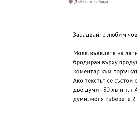
Добави в любими
Зарадвайте любим чов
Моля, въведете на лат
бродиран върху продук
коментар към поръчкат
Ако текстът се състои о
две думи - 30 лв и т.н.
думи, моля изберете 2 