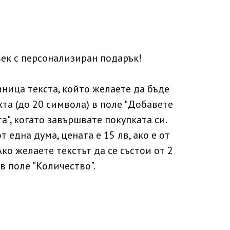
ек с персонализиран подарък!
иница текста, който желаете да бъде
та (до 20 символа) в поле "Добавете
а", когато завършвате покупката си.
т една дума, цената е 15 лв, ако е от
 Ако желаете текстът да се състои от 2
в поле "Количество".