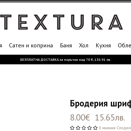
я
Сатен и коприна
Баня
Хол
Кухня
Oбле
БЕЗПЛАТНА ДОСТАВКА за поръчки над
70 €,
136.91 лв.
Бродерия шриф
8.00€ 15.65лв.
0 мнения
Сподел