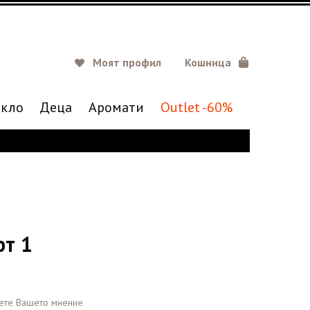
Моят профил
Кошница
кло
Деца
Аромати
Outlet -60%
т 1
ете Вашето мнение