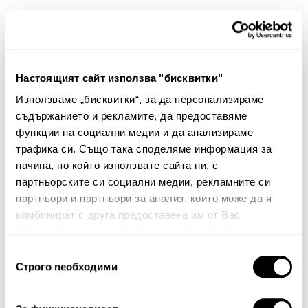
Продължи
Настоящият сайт използва "бисквитки"
Използваме „бисквитки“, за да персонализираме
съдържанието и рекламите, да предоставяме
функции на социални медии и да анализираме
трафика си. Също така споделяме информация за
начина, по който използвате сайта ни, с
партньорските си социални медии, рекламните си
ДОСТАВКА
партньори и партньори за анализ, които може да я
комбинират с друга предоставена им от Вас
информация или с такава, която са събрали от
Стандартна доставка на цена от 5
€
, 9.78 лв. за
ползването от Ваша страна на услугите им.
цялата страна.
Избор
Строго nеобходими
на
съгласие
Безплатна доставка за покупка над 70
€ ,
136.91 лв.