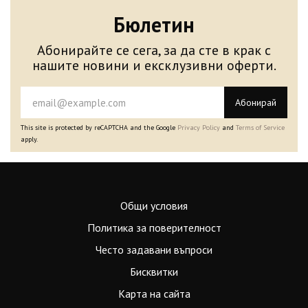
Бюлетин
Абонирайте се сега, за да сте в крак с
нашите новини и ексклузивни оферти.
Абонирай
This site is protected by reCAPTCHA and the Google
Privacy Policy
and
Terms of Service
apply.
Общи условия
Политика за поверителност
Често задавани въпроси
Бисквитки
Карта на сайта