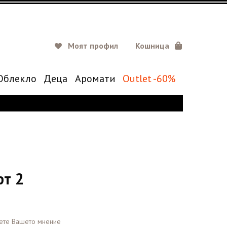
Моят профил
Кошница
Oблекло
Деца
Аромати
Outlet -60%
т 2
ете Вашето мнение