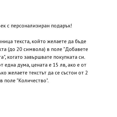
ек с персонализиран подарък!
иница текста, който желаете да бъде
та (до 20 символа) в поле "Добавете
а", когато завършвате покупката си.
т една дума, цената е 15 лв, ако е от
 Ако желаете текстът да се състои от 2
в поле "Количество".