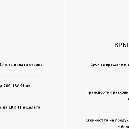
ВРЪ
Срок за връщане и 
78 лв. за цялата страна.
д 70
€ ,
136.91 лв.
Транспортни разходи 
ис на ЕКОНТ в цялата
Стойността на продукт
е бил