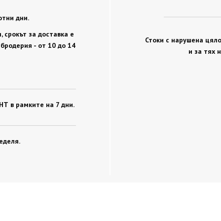
отни дни.
 срокът за доставка е
Стоки с нарушена цяло
 бродерия - от 10 до 14
и за тях 
Т в рамките на 7 дни.
еделя.