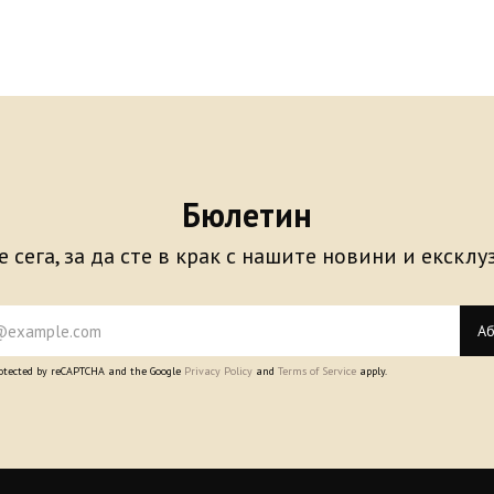
Бюлетин
 сега, за да сте в крак с нашите новини и екскл
Аб
protected by reCAPTCHA and the Google
Privacy Policy
and
Terms of Service
apply.