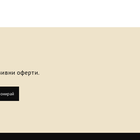
узивни оферти.
онирай