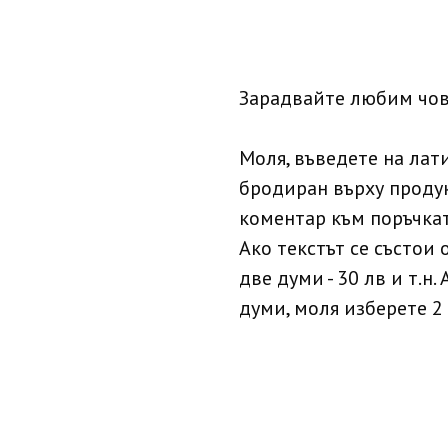
Зарадвайте любим чов
Моля, въведете на лат
бродиран върху продук
коментар към поръчкат
Ако текстът се състои о
две думи - 30 лв и т.н.
думи, моля изберете 2 