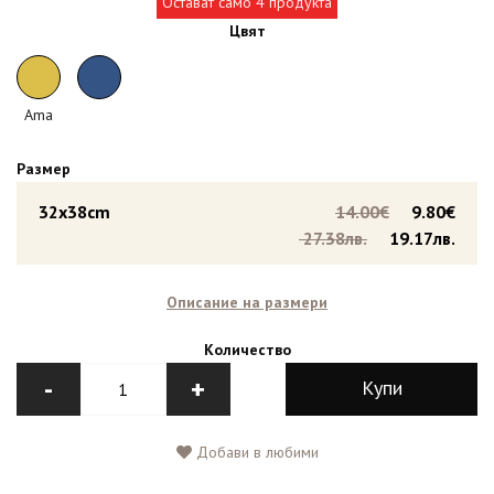
Остават само 4 продукта
Цвят
Ama
Размер
32x38cm
14.00€
9.80€
27.38лв.
19.17лв.
Описание на размери
Количество
-
+
Купи
Добави в любими