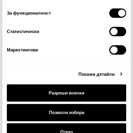
съгласие
За функционалност
Статистически
Продължи
Маркетингови
Покажи детайли
Разреши всички
ДОСТАВКА
Позволи избора
Стандартна доставка на цена от 5
€
, 9.78 лв. за
Отказ