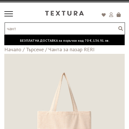
Toggle
Кошни
navigation
БЕЗПЛАТНА ДОСТАВКА за поръчки над
70 €,
136.91 лв.
Начало
/
Търсене
/
Чанта за пазар RERI