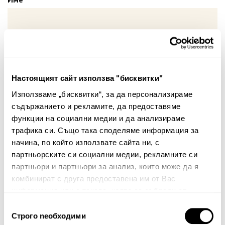
Вашият коментар:
Настоящият сайт използва "бисквитки"
Използваме „бисквитки“, за да персонализираме
съдържанието и рекламите, да предоставяме
функции на социални медии и да анализираме
трафика си. Също така споделяме информация за
начина, по който използвате сайта ни, с
Забележка: HTML не се поддържа!
партньорските си социални медии, рекламните си
Оценка:
Най-ниска
Най-висока
партньори и партньори за анализ, които може да я
комбинират с друга предоставена им от Вас
Тест за сигурност
информация или с такава, която са събрали от
ползването от Ваша страна на услугите им.
Избор
Строго nеобходими
на