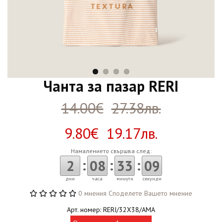
Чанта за пазар RERI
14.00€
27.38лв.
9.80€ 19.17лв.
Намалението свършва след:
:
:
:
2
08
33
08
дни
часа
минути
секунди
0 мнения
Споделете Вашето мнение
Арт. номер: RERI/32X38/AMA