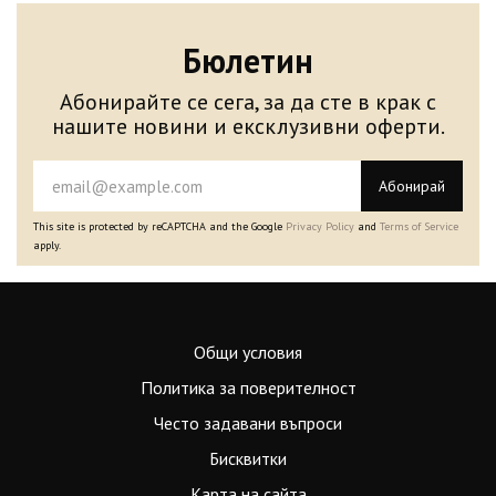
Бюлетин
Абонирайте се сега, за да сте в крак с
нашите новини и ексклузивни оферти.
Абонирай
This site is protected by reCAPTCHA and the Google
Privacy Policy
and
Terms of Service
apply.
Общи условия
Политика за поверителност
Често задавани въпроси
Бисквитки
Карта на сайта