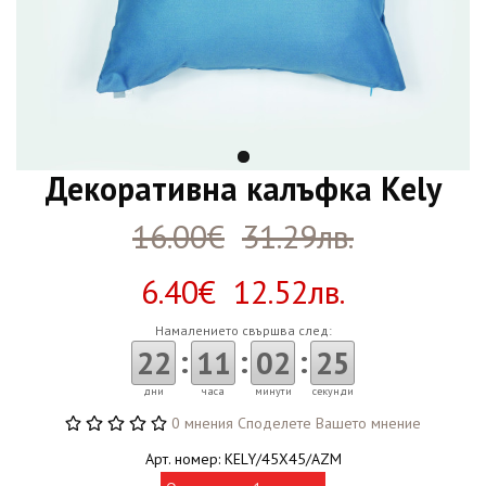
Декоративна калъфка Kely
16.00€
31.29лв.
6.40€ 12.52лв.
Намалението свършва след:
:
:
:
22
11
02
25
дни
часа
минути
секунди
0 мнения
Споделете Вашето мнение
Арт. номер: KELY/45X45/AZM