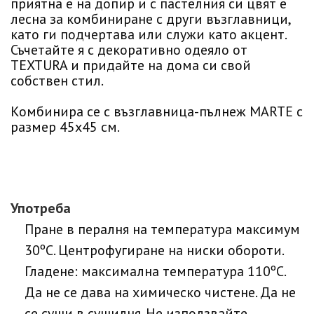
приятна е на допир и с пастелния си цвят е
лесна за комбиниране с други възглавници,
като ги подчертава или служи като акцент.
Съчетайте я с декоративно одеяло от
TEXTURA и придайте на дома си свой
собствен стил.
Комбинира се с възглавница-пълнеж MARTE с
размер 45х45 см.
Употреба
Пране в пералня на температура максимум
30ºC. Центрофугиране на ниски обороти.
Гладене: максимална температура 110ºC.
Да не се дава на химическо чистене. Да не
се суши в сушилня. Не използвайте