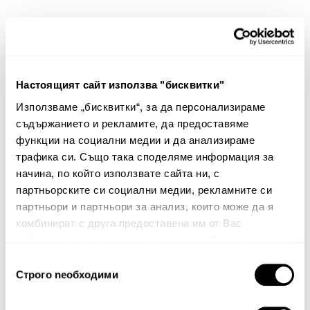
Вашият коментар:
Настоящият сайт използва "бисквитки"
Използваме „бисквитки“, за да персонализираме
съдържанието и рекламите, да предоставяме
функции на социални медии и да анализираме
трафика си. Също така споделяме информация за
Забележка: HTML не се поддържа!
начина, по който използвате сайта ни, с
Оценка:
Най-ниска
Най-висока
партньорските си социални медии, рекламните си
партньори и партньори за анализ, които може да я
Тест за сигурност
комбинират с друга предоставена им от Вас
информация или с такава, която са събрали от
ползването от Ваша страна на услугите им.
Избор
Строго nеобходими
на
съгласие