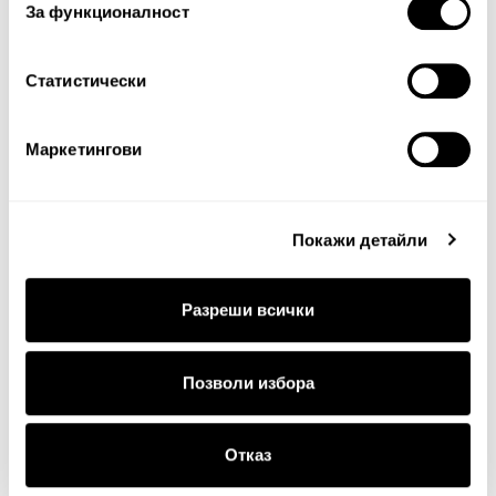
За функционалност
Продължи
Статистически
Маркетингови
Покажи детайли
Разреши всички
ДОСТАВКА
Позволи избора
Стандартна доставка на цена от 5
€
, 9.78 лв. за
цялата страна.
Отказ