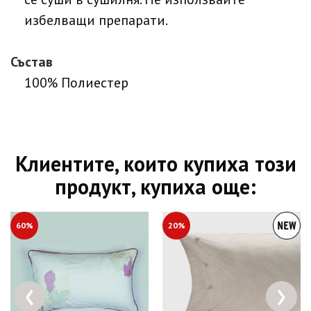
избелващи препарати.
Състав
100% Полиестер
Клиентите, които купиха този
продукт, купиха още:
60%
20%
‹
›