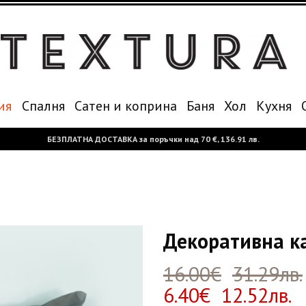
ия
Спалня
Сатен и коприна
Баня
Хол
Кухня
БЕЗПЛАТНА ДОСТАВКА за поръчки над
70 €,
136.91 лв.
Декоративна к
16.00€
31.29лв.
6.40€ 12.52лв.