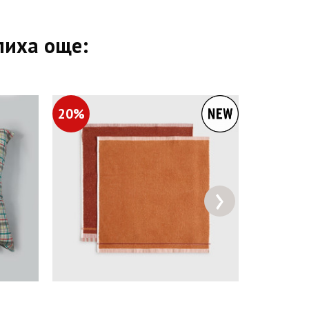
пиха още:
20%
30%
›