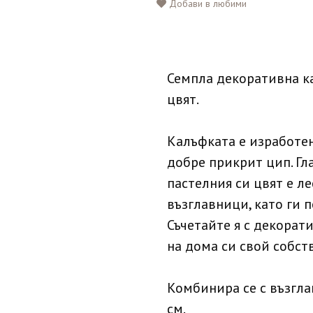
Добави в любими
Семпла декоративна ка
цвят.
Калъфката е изработен
добре прикрит цип. Гла
пастелния си цвят е л
възглавници, като ги 
Съчетайте я с декорат
на дома си свой собств
Комбинира се с възгл
см.