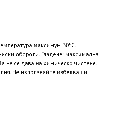
температура максимум 30ºC.
ниски обороти. Гладене: максимална
Да не се дава на химическо чистене.
илня. Не използвайте избелващи