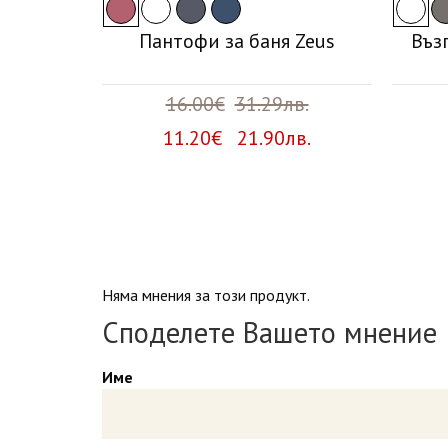
а Evelyn
Пантофи за баня Zeus
Въз
в.
16.00€
31.29лв.
в.
11.20€ 21.90лв.
Няма мнения за този продукт.
Споделете Вашето мнение
Име