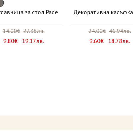
главница за стол Pade
Декоративна калъфка
14.00€
27.38лв.
24.00€
46.94лв.
9.80€ 19.17лв.
9.60€ 18.78лв.