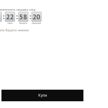
амалението свършва след:
:
:
:
2
22
58
19
часа
минути
секунди
ете Вашето мнение
Купи