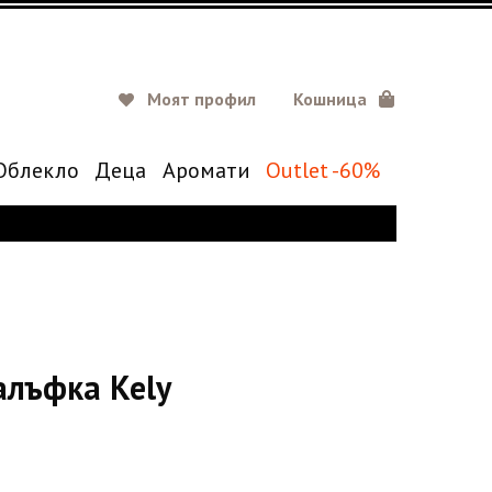
Моят профил
Кошница
Oблекло
Деца
Аромати
Outlet -60%
алъфка Kely