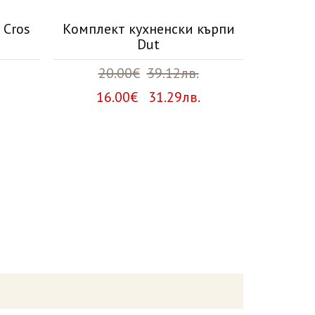
 Cros
Комплект кухненски кърпи
Аром
Dut
Пикант
20.00€
39.12лв.
2
16.00€ 31.29лв.
20