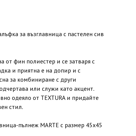
лъфка за възглавница с пастелен сив
а от фин полиестер и се затваря с
дка и приятна е на допир и с
есна за комбиниране с други
подчертава или служи като акцент.
ивно одеяло от TEXTURA и придайте
ен стил.
авница-пълнеж MARTE с размер 45х45