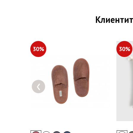
Клиентит
30%
30%
‹