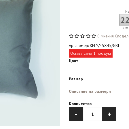
Н
2
дни
0 мнения
Сподел
Арт. номер: KELY/45X45/GRI
Остава само 1 продукт
Цвят
Размер
Описание на размери
Количество
-
+