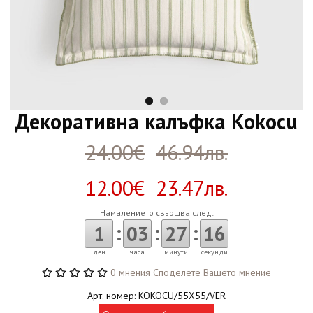
Декоративна калъфка Kokocu
24.00€
46.94лв.
12.00€ 23.47лв.
Намалението свършва след:
:
:
:
1
03
27
16
ден
часа
минути
секунди
0 мнения
Споделете Вашето мнение
Арт. номер: KOKOCU/55X55/VER