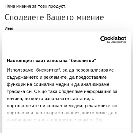
Няма мнения за този продукт.
Споделете Вашето мнение
Име
Вашият коментар:
Настоящият сайт използва "бисквитки"
Използваме „бисквитки“, за да персонализираме
съдържанието и рекламите, да предоставяме
функции на социални медии и да анализираме
трафика си. Също така споделяме информация за
начина, по който използвате сайта ни, с
партньорските си социални медии, рекламните си
партньори и партньори за анализ, които може да я
Забележка: HTML не се поддържа!
комбинират с друга предоставена им от Вас
Оценка:
Най-ниска
Най-висока
информация или с такава, която са събрали от