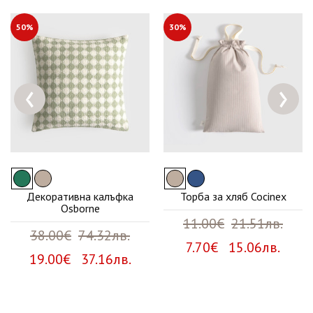
50%
30%
‹
›
Декоративна калъфка
Торба за хляб Cocinex
Osborne
11.00€
21.51лв.
38.00€
74.32лв.
7.70€ 15.06лв.
19.00€ 37.16лв.