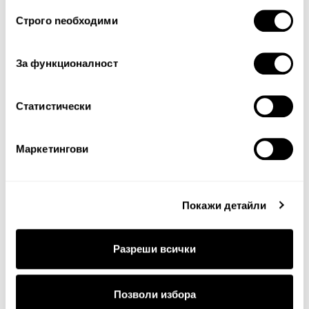
ползването от Ваша страна на услугите им.
Избор
Тест за сигурност
Строго nеобходими
на
съгласие
За функционалност
Статистически
Маркетингови
Продължи
Покажи детайли
Разреши всички
Позволи избора