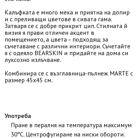
Калъфката е много мека и приятна на допир
и с преливащи цветове в сивата гама.
Затваря се с добре прикрит цип. Стилната й
визия я прави отличен акцент в
помещението, а цвета – подходящ за
съчетаване с различни интериори. Съчетайте
я с одеяло BEARSKIN и придайте на дома си
луксозно излъчване.
Комбинира се с възглавница-пълнеж MARTE с
размер 45х45 см.
Употреба
Пране в пералня на температура максимум
30ºC. Центрофугиране на ниски обороти.