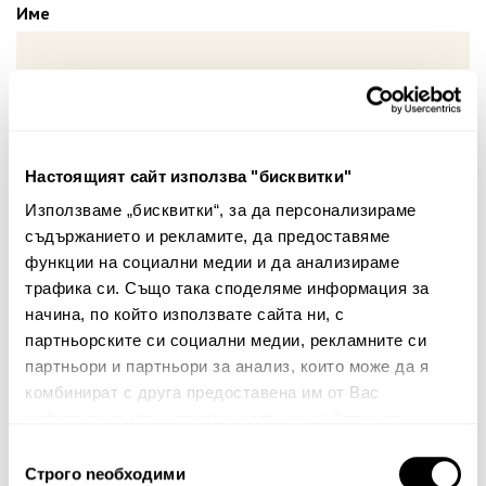
Име
Вашият коментар:
Настоящият сайт използва "бисквитки"
Използваме „бисквитки“, за да персонализираме
съдържанието и рекламите, да предоставяме
функции на социални медии и да анализираме
трафика си. Също така споделяме информация за
начина, по който използвате сайта ни, с
Забележка: HTML не се поддържа!
партньорските си социални медии, рекламните си
партньори и партньори за анализ, които може да я
Оценка:
Най-ниска
Най-висока
комбинират с друга предоставена им от Вас
Тест за сигурност
информация или с такава, която са събрали от
ползването от Ваша страна на услугите им.
Избор
Строго nеобходими
на