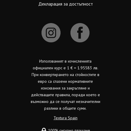
Декларация за достъпност
Използваният в изчисленията
официален курс е 1 € = 1.95583 лв.
При конвертирането на стойностите в
евро са спазени нормативните
изисквания за закръгляне и
действащите правила, поради което е
възможно да се получат незначителни
разлики в общите суми.
Textura Spain
100% сигурно плащане