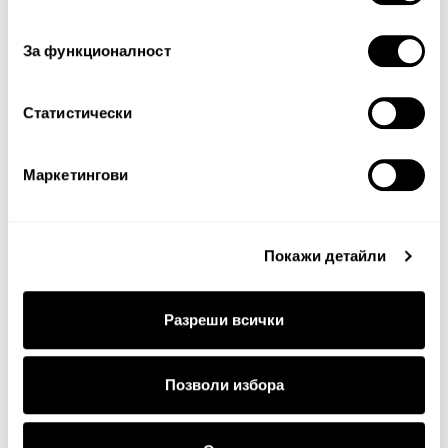
съгласие
За функционалност
Статистически
Продължи
Маркетингови
Покажи детайли
Разреши всички
ДОСТАВКА
Позволи избора
Стандартна доставка на цена от 5
€
, 9.78 лв. за