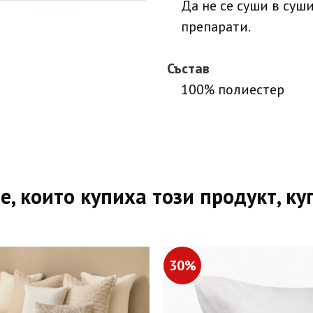
Да не се суши в суш
препарати.
Състав
100% полиестер
е, които купиха този продукт, ку
30%