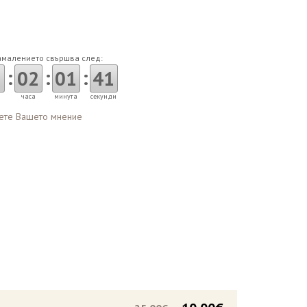
амалението свършва след:
:
:
:
3
02
01
40
часа
минута
секунди
ете Вашето мнение