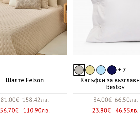
+ 7
Шалте Felson
Калъфки за възглав
Bestov
81.00€
158.42лв.
34.00€
66.50лв.
56.70€ 110.90лв.
23.80€ 46.55лв.