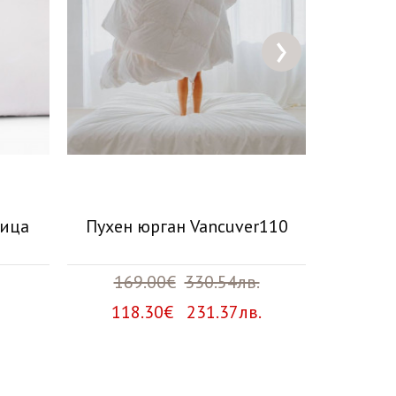
›
ница
Пухен юрган Vancuver110
Спал
169.00€
330.54лв.
84
118.30€ 231.37лв.
67