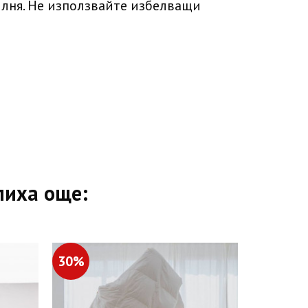
илня. Не използвайте избелващи
пиха още:
30%
20%