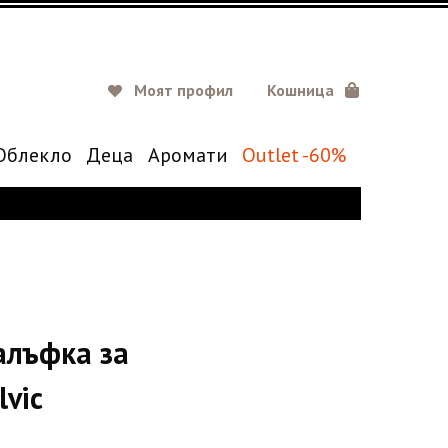
Моят профил
Кошница
Oблекло
Деца
Аромати
Outlet -60%
алъфка за
lvic