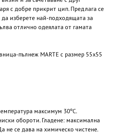
аря с добре прикрит цип. Предлага се
а да изберете най-подходящата за
ълва отлично одеялата от гамата
авница-пълнеж MARTE с размер 55х55
температура максимум 30ºC.
ниски обороти. Гладене: максимална
Да не се дава на химическо чистене.