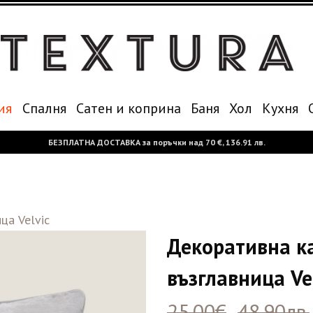
ия
Спалня
Сатен и коприна
Баня
Хол
Кухня
БЕЗПЛАТНА ДОСТАВКА за поръчки над
70 €,
136.91 лв.
ца Velvic
Декоративна к
възглавница Ve
25.00€
48.90лв.