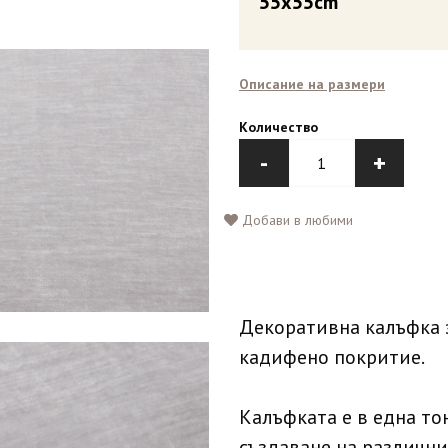
55x55cm
Описание на размери
Количество
-
+
Добави в любими
Декоративна калъфка з
кадифено покритие.
Калъфката е в една то
създаване на различни 