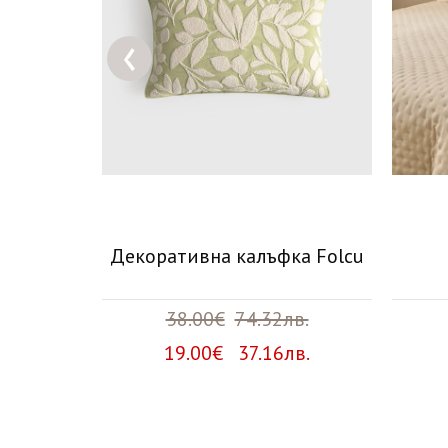
‹
i
Декоративна калъфка Folcu
в.
38.00€
74.32лв.
лв.
19.00€ 37.16лв.