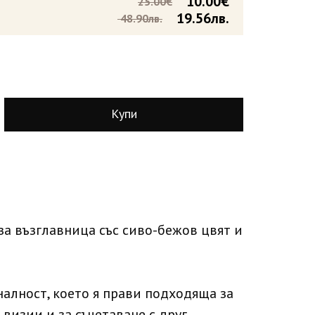
10.00€
25.00€
19.56лв.
48.90лв.
Купи
а възглавница със сиво-бежов цвят и
налност, което я прави подходяща за
визии и за съчетаване с друг