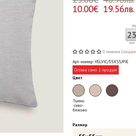
10.00€ 19.56лв.
Н
2
дни
0 мнения
Сподел
Арт. номер: VELVIC/55X55/PIE
Остава само 1 продукт
Цвят
Тъмно
сиво-
бежово
Размер