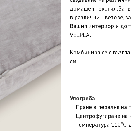
домашен текстил. Затв
в различни цветове, з
Вашия интериор и доп
VELPLA.
Комбинира се с възгл
см.
Употреба
Пране в пералня на 
Центрофугиране на 
температура 110ºC. 