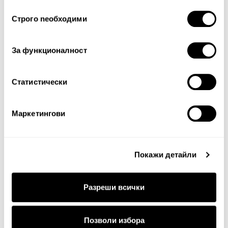
ползването от Ваша страна на услугите им.
Избор
Тест за сигурност
Строго nеобходими
на
съгласие
За функционалност
Статистически
Маркетингови
Продължи
Покажи детайли
Разреши всички
Позволи избора