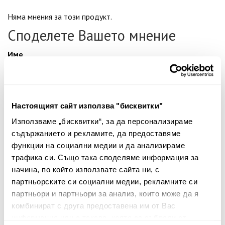
Няма мнения за този продукт.
Споделете Вашето мнение
Име
Вашият коментар:
Настоящият сайт използва "бисквитки"
Използваме „бисквитки“, за да персонализираме
съдържанието и рекламите, да предоставяме
функции на социални медии и да анализираме
трафика си. Също така споделяме информация за
начина, по който използвате сайта ни, с
партньорските си социални медии, рекламните си
партньори и партньори за анализ, които може да я
Забележка: HTML не се поддържа!
комбинират с друга предоставена им от Вас
информация или с такава, която са събрали от
Оценка:
Най-ниска
Най-висока