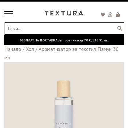
Toggle
Кошни
navigation
БЕЗПЛАТНА ДОСТАВКА за поръчки над
70 €,
136.91 лв.
Начало
/
Хол
/
Ароматизатор за текстил Памук 30
мл