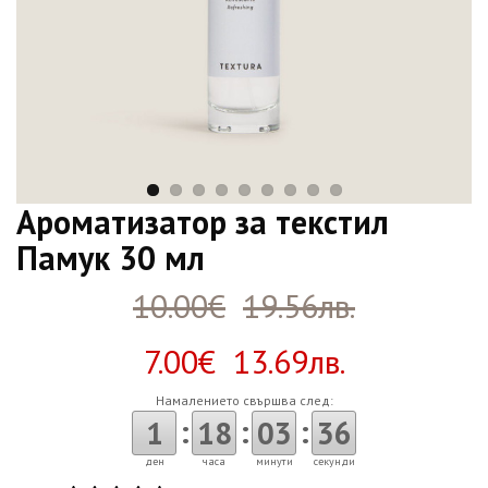
Ароматизатор за текстил
Памук 30 мл
10.00€
19.56лв.
7.00€ 13.69лв.
Намалението свършва след:
:
:
:
1
18
03
36
ден
часа
минути
секунди