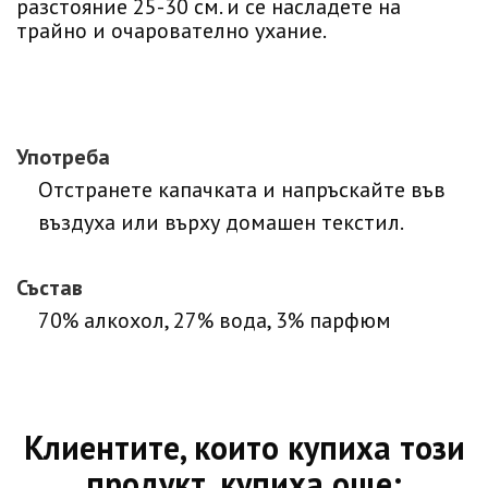
разстояние 25-30 см. и се насладете на
трайно и очарователно ухание.
Употреба
Отстранете капачката и напръскайте във
въздуха или върху домашен текстил.
Състав
70% алкохол, 27% вода, 3% парфюм
Клиентите, които купиха този
продукт, купиха още: