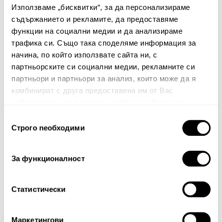
Използваме „бисквитки“, за да персонализираме
Няма мнения за този продукт.
съдържанието и рекламите, да предоставяме
Споделете Вашето мнение
функции на социални медии и да анализираме
трафика си. Също така споделяме информация за
Име
начина, по който използвате сайта ни, с
партньорските си социални медии, рекламните си
партньори и партньори за анализ, които може да я
комбинират с друга предоставена им от Вас
Вашият коментар:
информация или с такава, която са събрали от
ползването от Ваша страна на услугите им.
Избор
Строго nеобходими
на
съгласие
За функционалност
Статистически
Забележка: HTML не се поддържа!
Оценка:
Най-ниска
Най-висока
Маркетингови