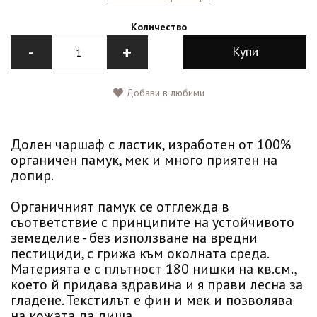
Количество
-
+
Купи
Добави в любими
Долен чаршаф с ластик, изработен от 100%
органичен памук, мек и много приятен на
допир.
Органичният памук се отглежда в
съответствие с принципите на устойчивото
земеделие - без използване на вредни
пестициди, с грижа към околната среда.
Материята е с плътност 180 нишки на кв.см.,
което й придава здравина и я прави лесна за
гладене. Текстилът е фин и мек и позволява
на кожата да диша.