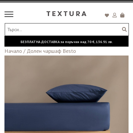
Toggle
Кошни
navigation
БЕЗПЛАТНА ДОСТАВКА за поръчки над
70 €,
136.91 лв.
Начало
/
Долен чаршаф Besto