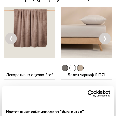
‹
›
Декоративно одеяло Stefi
Долен чаршаф RITZI
68.00€ 133.00лв.
38.00€ 74.32лв.
Настоящият сайт използва "бисквитки"