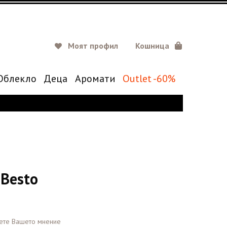
Моят профил
Кошница
Oблекло
Деца
Аромати
Outlet -60%
Besto
ете Вашето мнение