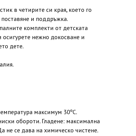
тик в четирите си края, което го
 поставяне и поддръжка.
спалните комплекти от детската
и осигурете нежно докосване и
то дете.
алия.
температура максимум 30ºC.
ниски обороти. Гладене: максимална
Да не се дава на химическо чистене.