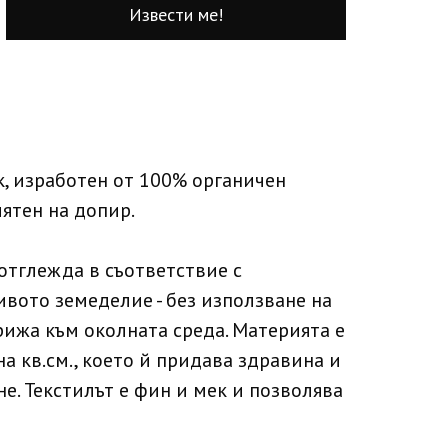
Извести ме!
, изработен от 100% органичен
иятен на допир.
отглежда в съответствие с
вото земеделие - без използване на
рижа към околната среда. Материята е
а кв.см., което й придава здравина и
не. Текстилът е фин и мек и позволява