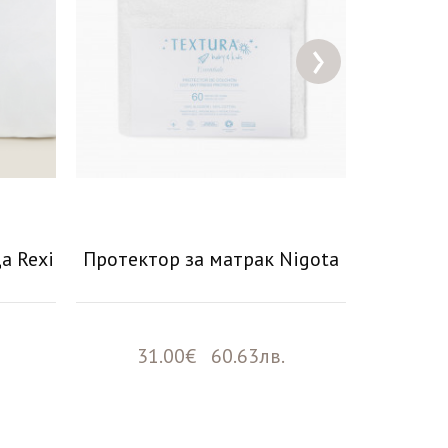
›
а Rexi
Протектор за матрак Nigota
Декор
въз
31.00€ 60.63лв.
24