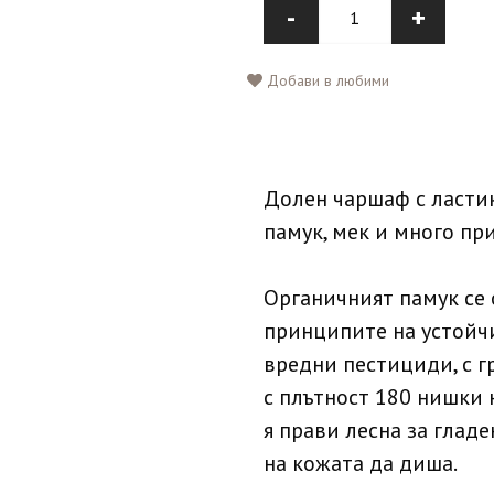
-
+
Добави в любими
Долен чаршаф с ластик
памук, мек и много пр
Органичният памук се 
принципите на устойчи
вредни пестициди, с г
с плътност 180 нишки н
я прави лесна за гладе
на кожата да диша.