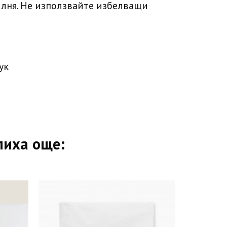
илня. Не използвайте избелващи
ук
пиха още: