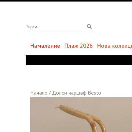
Намаление
Плаж 2026
Нова колекц
Начало
/
Долен чаршаф Besto