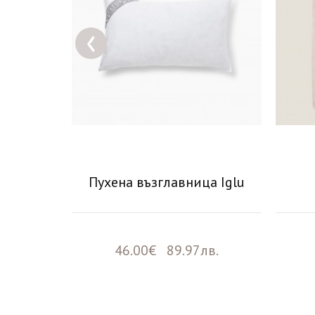
‹
a
Пухена възглавница Iglu
9лв.
46.00€ 89.97лв.