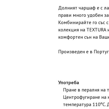
Долният чаршаф е с лас
прави много удобен за
Комбинирайте го със 
колекция на TEXTURA 
комфортен сън на Ваше
Произведен е в Португ
Употреба
Пране в пералня на 
Центрофугиране на 
температура 110ºC. 