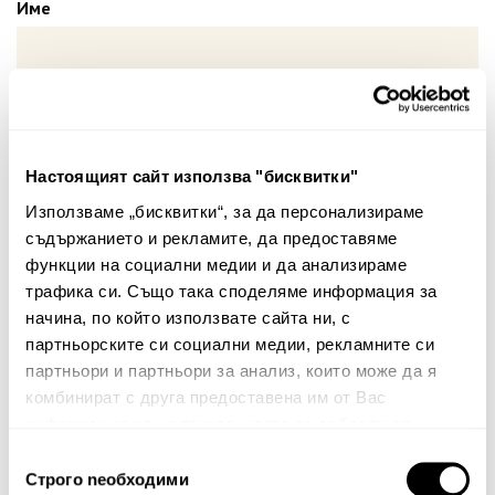
Име
Вашият коментар:
Настоящият сайт използва "бисквитки"
Използваме „бисквитки“, за да персонализираме
съдържанието и рекламите, да предоставяме
функции на социални медии и да анализираме
трафика си. Също така споделяме информация за
начина, по който използвате сайта ни, с
Забележка: HTML не се поддържа!
партньорските си социални медии, рекламните си
партньори и партньори за анализ, които може да я
Оценка:
Най-ниска
Най-висока
комбинират с друга предоставена им от Вас
Тест за сигурност
информация или с такава, която са събрали от
ползването от Ваша страна на услугите им.
Избор
Строго nеобходими
на