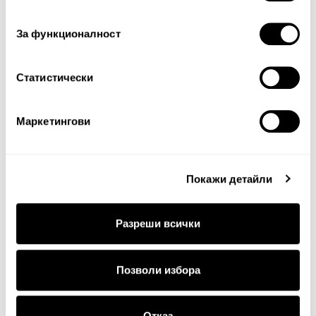
съгласие
За функционалност
Статистически
Продължи
Маркетингови
Покажи детайли
Разреши всички
ДОСТАВКА
Позволи избора
Стандартна доставка на цена от 5
€
, 9.78 лв. за
Отказ