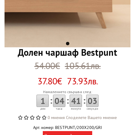
Долен чаршаф Bestpunt
54.00€
105.61лв.
37.80€ 73.93лв.
Намалението свършва след:
:
:
:
1
04
41
03
ден
часа
минути
секунди
0 мнения
Споделете Вашето мнение
Арт. номер: BESTPUNT/200X200/GRI