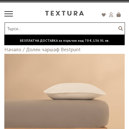
Toggle
Кошни
navigation
БЕЗПЛАТНА ДОСТАВКА за поръчки над
70 €,
136.91 лв.
Начало
/
Долен чаршаф Bestpunt