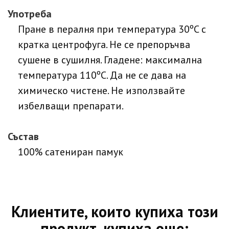
Употреба
Пране в пералня при температура 30ºC с
кратка центрофуга. Не се препоръчва
сушене в сушилня. Гладене: максимална
температура 110ºC. Да не се дава на
химическо чистене. Не използвайте
избелващи препарати.
Състав
100% сатениран памук
Клиентите, които купиха този
продукт, купиха още: