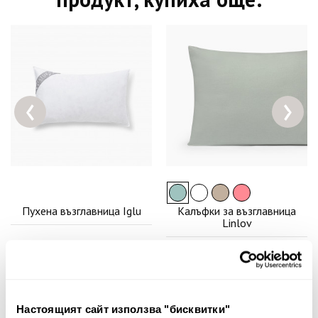
‹
›
Пухена възглавница Iglu
Калъфки за възглавница
Linlov
46.00€ 89.97лв.
31.00€ 60.63лв.
Настоящият сайт използва "бисквитки"