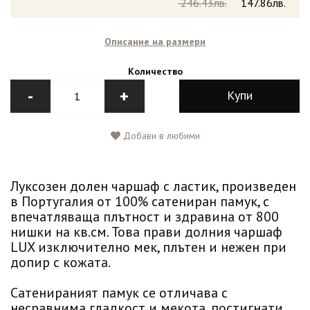
246.43лв.
147.86лв.
Описание на размери
Количество
-
+
Купи
Добави в любими
Луксозен долен чаршаф с ластик, произведен
в Португалия от 100% сатениран памук, с
впечатляваща плътност и здравина от 800
нишки на кв.см. Това прави долния чаршаф
LUX изключително мек, плътен и нежен при
допир с кожата.
Сатенираният памук се отличава с
несравнима гладкост и мекота, постигнати