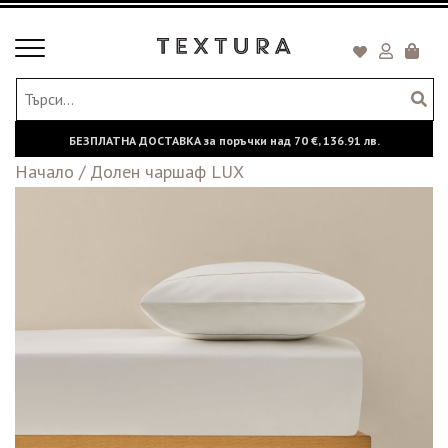
Toggle
Кошни
navigation
БЕЗПЛАТНА ДОСТАВКА за поръчки над
70 €,
136.91 лв.
Начало
/
Долен чаршаф LUX