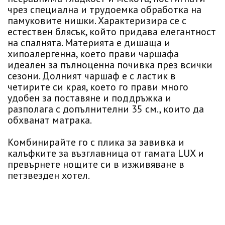
чрез специална и трудоемка обработка на
памуковите нишки. Характеризира се с
естествен блясък, който придава елегантност
на спалнята. Материята е дишаща и
хипоалергенна, което прави чаршафа
идеален за пълноценна почивка през всички
сезони. Долният чаршаф е с ластик в
четирите си края, което го прави много
удобен за поставяне и поддръжка и
разполага с допълнителни 35 см., които да
обхванат матрака.
Комбинирайте го с плика за завивка и
калъфките за възглавница от гамата LUX и
превърнете нощите си в изживяване в
петзвезден хотел.