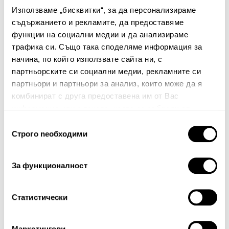
Използваме „бисквитки“, за да персонализираме
Няма мнения за този продукт.
съдържанието и рекламите, да предоставяме
Споделете Вашето мнение
функции на социални медии и да анализираме
трафика си. Също така споделяме информация за
Име
начина, по който използвате сайта ни, с
партньорските си социални медии, рекламните си
партньори и партньори за анализ, които може да я
комбинират с друга предоставена им от Вас
Вашият коментар:
информация или с такава, която са събрали от
ползването от Ваша страна на услугите им.
Избор
Строго nеобходими
на
съгласие
За функционалност
Статистически
Забележка: HTML не се поддържа!
Оценка:
Най-ниска
Най-висока
Маркетингови