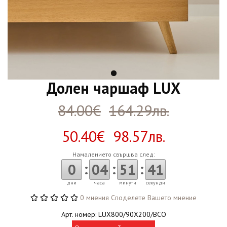
Долен чаршаф LUX
84.00€
164.29лв.
50.40€ 98.57лв.
Намалението свършва след:
:
:
:
0
04
51
41
дни
часа
минути
секунди
0 мнения
Споделете Вашето мнение
Арт. номер: LUX800/90X200/BCO