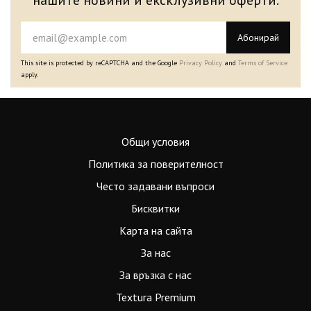
нашите новини и ексклузивни оферти.
Абонирай
This site is protected by reCAPTCHA and the Google
Privacy Policy
and
Terms of Service
apply.
Общи условия
Политика за поверителност
Често задавани въпроси
Бисквитки
Карта на сайта
За нас
За връзка с нас
Textura Premium