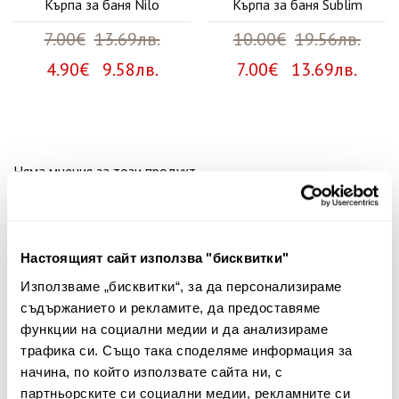
Кърпа за баня Nilo
Кърпа за баня Sublim
7.00€
13.69лв.
10.00€
19.56лв.
4.90€ 9.58лв.
7.00€ 13.69лв.
Няма мнения за този продукт.
Споделете Вашето мнение
Име
Настоящият сайт използва "бисквитки"
Използваме „бисквитки“, за да персонализираме
съдържанието и рекламите, да предоставяме
Вашият коментар:
функции на социални медии и да анализираме
трафика си. Също така споделяме информация за
начина, по който използвате сайта ни, с
партньорските си социални медии, рекламните си