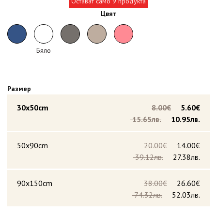
Остават само 9 продукта
Цвят
Бяло
Размер
30x50cm
8.00€
5.60€
15.65лв.
10.95лв.
50x90cm
20.00€
14.00€
39.12лв.
27.38лв.
90x150cm
38.00€
26.60€
74.32лв.
52.03лв.