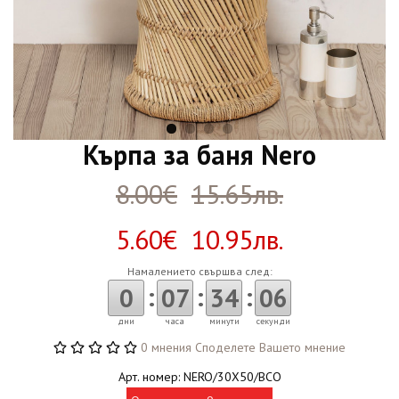
Кърпа за баня Nero
8.00€
15.65лв.
5.60€ 10.95лв.
Намалението свършва след:
:
:
:
0
07
34
05
дни
часа
минути
секунди
0 мнения
Споделете Вашето мнение
Арт. номер: NERO/30X50/BCO