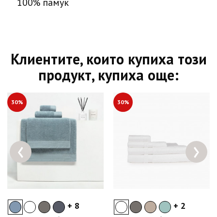
100% памук
Клиентите, които купиха този
продукт, купиха още:
30%
30%
‹
›
+ 8
+ 2