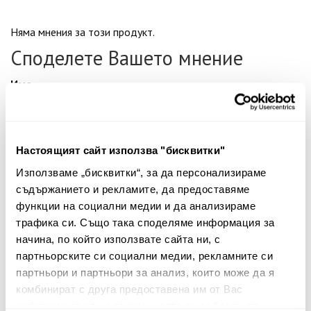
Няма мнения за този продукт.
Споделете Вашето мнение
Име
Настоящият сайт използва "бисквитки"
Вашият коментар:
Използваме „бисквитки“, за да персонализираме
съдържанието и рекламите, да предоставяме
функции на социални медии и да анализираме
трафика си. Също така споделяме информация за
начина, по който използвате сайта ни, с
партньорските си социални медии, рекламните си
партньори и партньори за анализ, които може да я
комбинират с друга предоставена им от Вас
Забележка: HTML не се поддържа!
информация или с такава, която са събрали от