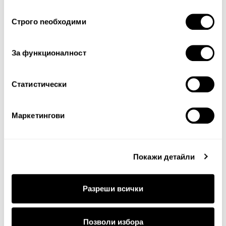
Оценка:
Най-ниска
Най-висока
ползването от Ваша страна на услугите им.
Избор
Тест за сигурност
Строго nеобходими
на
съгласие
За функционалност
Статистически
Маркетингови
Продължи
Покажи детайли
Разреши всички
Позволи избора