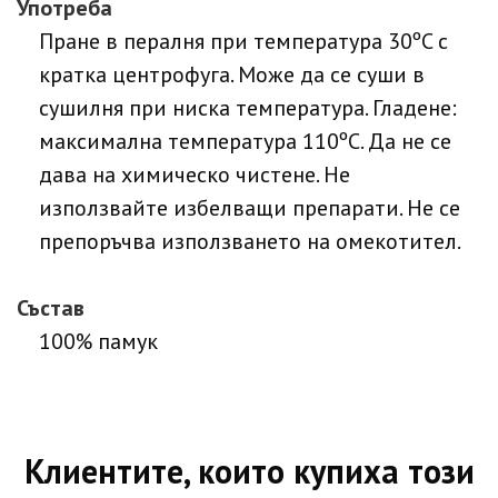
Употреба
Пране в пералня при температура 30ºC с
кратка центрофуга. Може да се суши в
сушилня при ниска температура. Гладене:
максимална температура 110ºC. Да не се
дава на химическо чистене. Не
използвайте избелващи препарати. Не се
препоръчва използването на омекотител.
Състав
100% памук
Клиентите, които купиха този