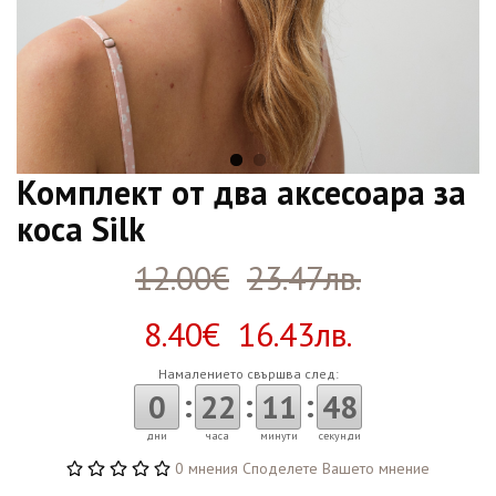
Комплект от два аксесоара за
коса Silk
12.00€
23.47лв.
8.40€ 16.43лв.
Намалението свършва след:
:
:
:
0
22
11
47
дни
часа
минути
секунди
0 мнения
Споделете Вашето мнение