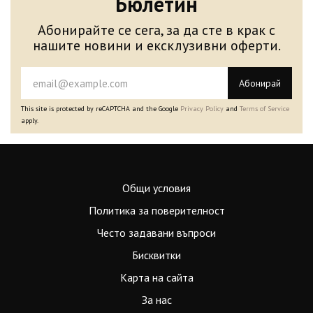
Бюлетин
Абонирайте се сега, за да сте в крак с
нашите новини и ексклузивни оферти.
Абонирай
This site is protected by reCAPTCHA and the Google
Privacy Policy
and
Terms of Service
apply.
Общи условия
Политика за поверителност
Често задавани въпроси
Бисквитки
Карта на сайта
За нас