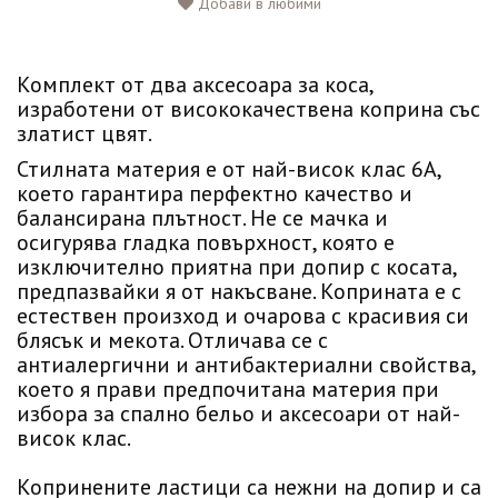
Добави в любими
Комплект от два аксесоара за коса,
изработени от висококачествена коприна със
златист цвят.
Стилната материя е от най-висок клас 6А,
което гарантира перфектно качество и
балансирана плътност. Не се мачка и
осигурява гладка повърхност, която е
изключително приятна при допир с косата,
предпазвайки я от накъсване. Коприната е с
естествен произход и очарова с красивия си
блясък и мекота. Отличава се с
антиалергични и антибактериални свойства,
което я прави предпочитана материя при
избора за спално бельо и аксесоари от най-
висок клас.
Копринените ластици са нежни на допир и са