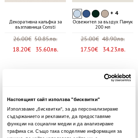
+ 4
Декоративна калъфка за
Освежител за въздух Памук
възглавница Consti
200 мл
26.00€
50.85лв.
25.00€
48.90лв.
18.20€ 35.60лв.
17.50€ 34.23лв.
Няма мнения за този продукт.
Споделете Вашето мнение
Настоящият сайт използва "бисквитки"
Име
Използваме „бисквитки“, за да персонализираме
съдържанието и рекламите, да предоставяме
функции на социални медии и да анализираме
трафика си. Също така споделяме информация за
Вашият коментар: