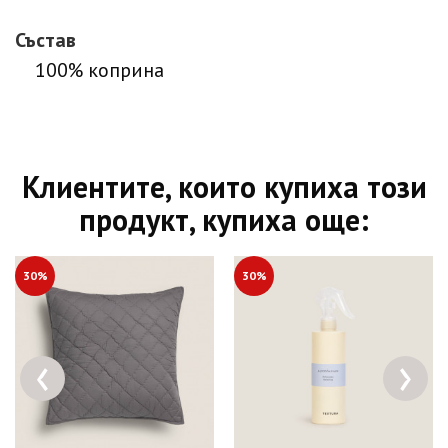
Състав
100% коприна
Клиентите, които купиха този
продукт, купиха още:
30%
30%
‹
›