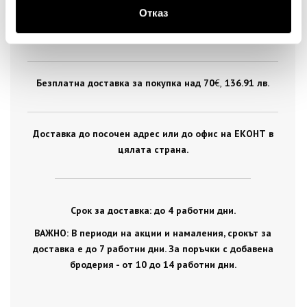
Отказ
Стандартна доставка на цена от 5
€
, 9.78 лв. за
цялата страна.
Безплатна доставка за покупка над 70
€ ,
136.91 лв.
Доставка до посочен адрес или до офис на ЕКОНТ в
цялата страна.
Срок за доставка: до 4 работни дни.
ВАЖНО: В периоди на акции и намаления, срокът за
доставка е до 7 работни дни. За поръчки с добавена
бродерия - от 10 до 14 работни дни.