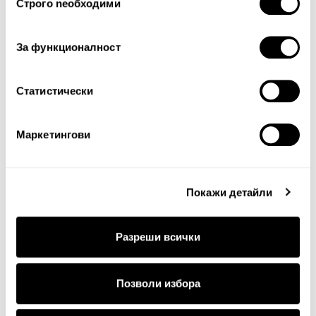
Строго nеобходими
на
съгласие
За функционалност
Статистически
Продължи
Маркетингови
Покажи детайли
Разреши всички
ДОСТАВКА
Позволи избора