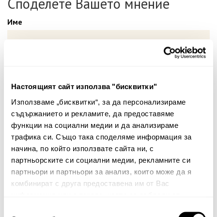
Споделете Вашето мнение
Име
Вашият коментар:
Настоящият сайт използва "бисквитки"
Използваме „бисквитки“, за да персонализираме
съдържанието и рекламите, да предоставяме
функции на социални медии и да анализираме
трафика си. Също така споделяме информация за
начина, по който използвате сайта ни, с
партньорските си социални медии, рекламните си
Забележка: HTML не се поддържа!
партньори и партньори за анализ, които може да я
Оценка:
Най-ниска
Най-висока
комбинират с друга предоставена им от Вас
информация или с такава, която са събрали от
Тест за сигурност
ползването от Ваша страна на услугите им.
Избор