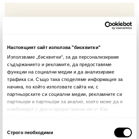
Вашият коментар:
Настоящият сайт използва "бисквитки"
Използваме „бисквитки“, за да персонализираме
съдържанието и рекламите, да предоставяме
функции на социални медии и да анализираме
трафика си. Също така споделяме информация за
начина, по който използвате сайта ни, с
Забележка: HTML не се поддържа!
партньорските си социални медии, рекламните си
Оценка:
Най-ниска
Най-висока
партньори и партньори за анализ, които може да я
комбинират с друга предоставена им от Вас
Тест за сигурност
информация или с такава, която са събрали от
ползването от Ваша страна на услугите им.
Избор
Строго nеобходими
на