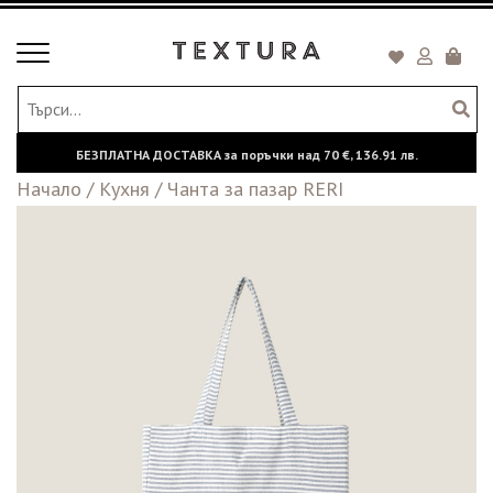
Toggle
Кошни
navigation
БЕЗПЛАТНА ДОСТАВКА за поръчки над
70 €,
136.91 лв.
Начало
/
Кухня
/
Чанта за пазар RERI