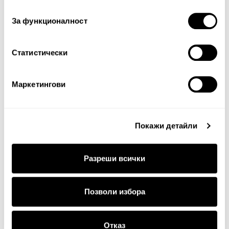
съгласие
За функционалност
Статистически
Продължи
Маркетингови
Покажи детайли
Разреши всички
ДОСТАВКА
Позволи избора
Стандартна доставка на цена от 5
€
, 9.78 лв. за
Отказ
цялата страна.