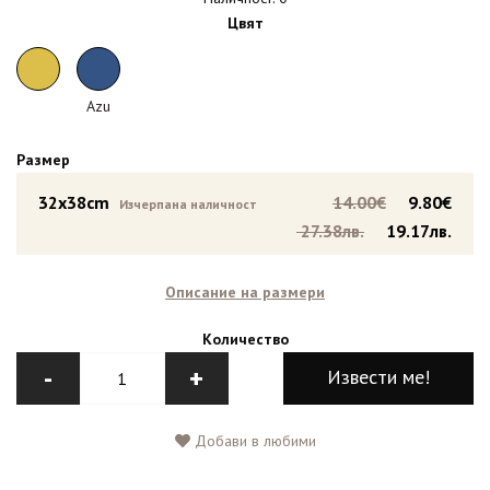
Цвят
Azu
Размер
32x38cm
14.00€
9.80€
Изчерпана наличност
27.38лв.
19.17лв.
Описание на размери
Количество
-
+
Извести ме!
Добави в любими