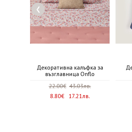
‹
Element
Декоративна калъфка за
Де
възглавница Onflo
2лв.
22.00€
43.03лв.
лв.
8.80€ 17.21лв.