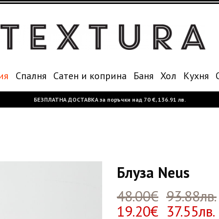
ия
Спалня
Сатен и коприна
Баня
Хол
Кухня
БЕЗПЛАТНА ДОСТАВКА за поръчки над
70 €,
136.91 лв.
Блуза Neus
48.00€
93.88лв.
19.20€ 37.55лв.