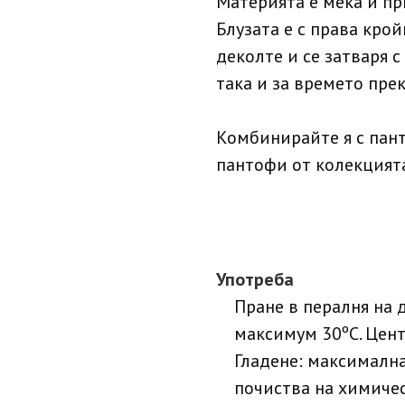
Материята е мека и пр
Блузата е с права крой
деколте и се затваря с
така и за времето пре
Комбинирайте я с пант
пантофи от колекцията
Употреба
Пране в пералня на 
максимум 30ºC. Цент
Гладене: максимална
почиства на химичес