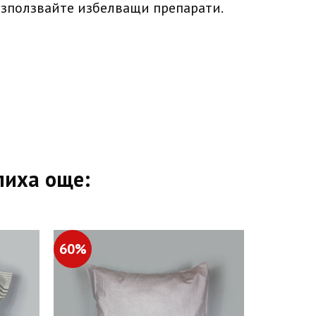
използвайте избелващи препарати.
пиха още:
60%
60%