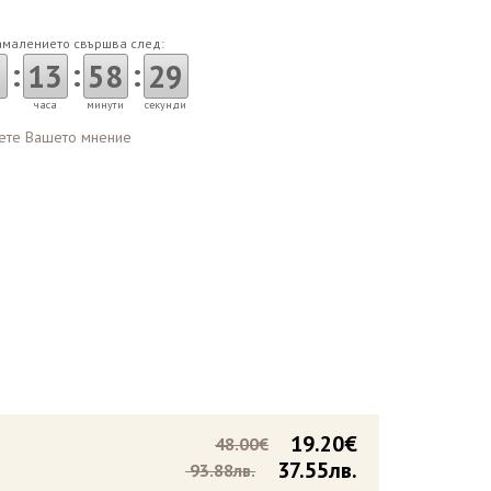
амалението свършва след:
:
:
:
3
13
58
28
часа
минути
секунди
ете Вашето мнение
19.20€
48.00€
37.55лв.
93.88лв.