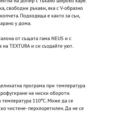
иятна на допир с тъкано широко каре.
ка, свободни ръкави, яка с V-образно
 копчета. Подходяща е както за сън,
карано у дома.
алона от същата гама NEUS и с
 на TEXTURA и си създайте уют.
деликатна програма при температура
рофугиране на ниски обороти.
 температура 110ºC. Може да се
ко чистене- перхлоретилен. Да не се