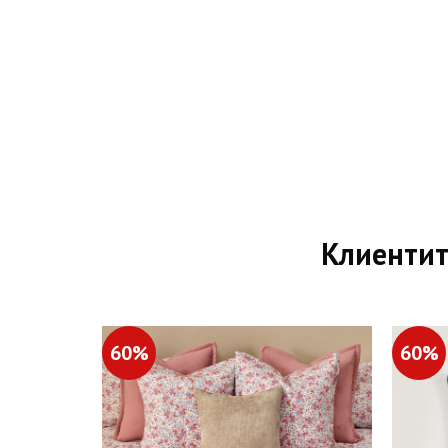
Клиентит
60%
60%