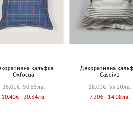
коративна калъфка
Декоративна калъ
Oxfocua
Caseiv1
26.00€
50.85лв.
18.00€
35.20лв.
10.40€ 20.34лв.
7.20€ 14.08лв.