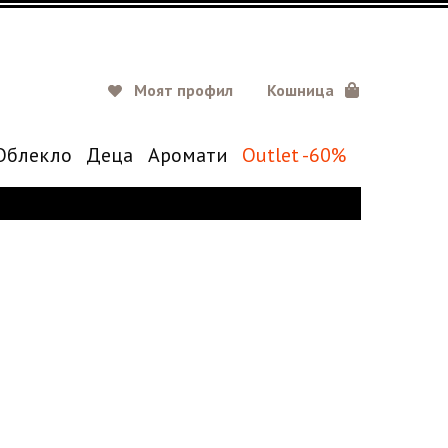
Моят профил
Кошница
Oблекло
Деца
Аромати
Outlet -60%