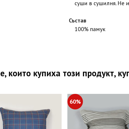
суши в сушилня. Не 
Състав
100% памук
е, които купиха този продукт, ку
60%