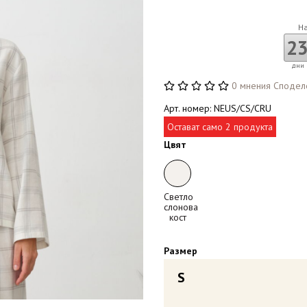
Н
2
дни
0 мнения
Сподел
Арт. номер: NEUS/CS/CRU
Остават само 2 продукта
Цвят
Светло
слонова
кост
Размер
S