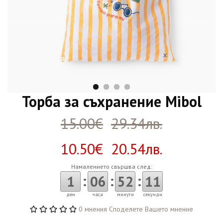
Торба за съхранение Mibol
15.00€
29.34лв.
10.50€ 20.54лв.
Намалението свършва след:
:
:
:
1
06
52
11
ден
часа
минути
секунди
0 мнения
Споделете Вашето мнение