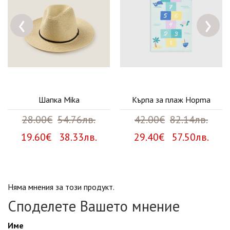
‹
›
Шапка Mika
Кърпа за плаж Hopma
28.00€
54.76лв.
42.00€
82.14лв.
19.60€ 38.33лв.
29.40€ 57.50лв.
Няма мнения за този продукт.
Споделете Вашето мнение
Име