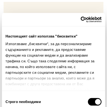
Вашият коментар:
Настоящият сайт използва "бисквитки"
Използваме „бисквитки“, за да персонализираме
съдържанието и рекламите, да предоставяме
функции на социални медии и да анализираме
трафика си. Също така споделяме информация за
начина, по който използвате сайта ни, с
Забележка: HTML не се поддържа!
партньорските си социални медии, рекламните си
Оценка:
Най-ниска
Най-висока
партньори и партньори за анализ, които може да я
комбинират с друга предоставена им от Вас
Тест за сигурност
информация или с такава, която са събрали от
ползването от Ваша страна на услугите им.
Избор
Строго nеобходими
на