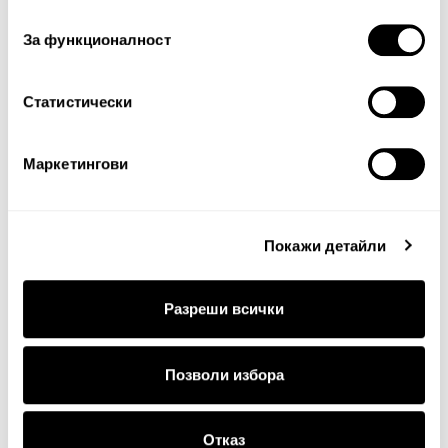
съгласие
За функционалност
Статистически
Продължи
Маркетингови
Покажи детайли
Разреши всички
ДОСТАВКА
Позволи избора
Стандартна доставка на цена от 5
€
, 9.78 лв. за
Отказ
цялата страна.