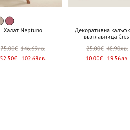
Халат Neptuno
Декоративна калъфк
възглавница Cres
75.00€
146.69лв.
25.00€
48.90лв.
52.50€ 102.68лв.
10.00€ 19.56лв.