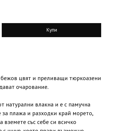
Купи
с бежов цвят и преливащи тюркоазени
дават очарование.
от натурални влакна и е с памучна
 за плажа и разходки край морето,
 вземете със себе си всичко
е с шнур, което прави възможно