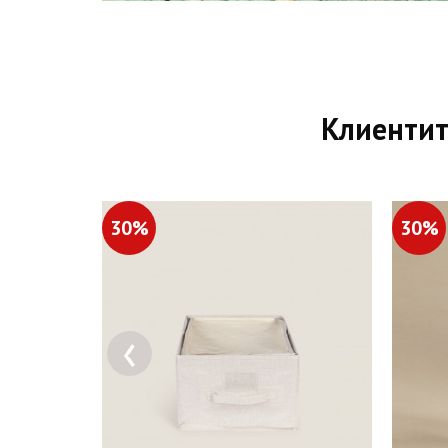
Клиентит
30%
30%
‹