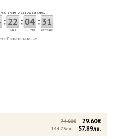
амалението свършва след:
:
:
:
4
22
04
30
часа
минути
секунди
ете Вашето мнение
29.60€
74.00€
57.89лв.
144.73лв.