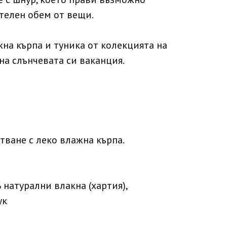
телен обем от вещи.
на кърпа и туника от колекцията на
на слънчевата си ваканция.
тване с леко влажна кърпа.
 натурални влакна (хартия),
ук