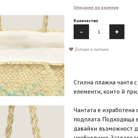
Описание на размери
Количество
-
+
Добави в любими
Стилна плажна чанта 
елементи, които й при
Чантата е изработена 
подплата. Подходяща е
давайки възможност да
необходимо. Затваря с