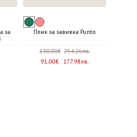
а за
Плик за завивка Punto
Мека
i
130.00€
254.26лв.
2
91.00€ 177.98лв.
23