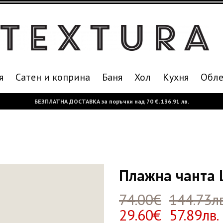
я
Сатен и коприна
Баня
Хол
Кухня
Oбле
БЕЗПЛАТНА ДОСТАВКА за поръчки над
70 €,
136.91 лв.
Плажна чанта L
74.00€
144.73лв
29.60€ 57.89лв.