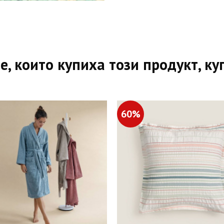
е, които купиха този продукт, ку
60%