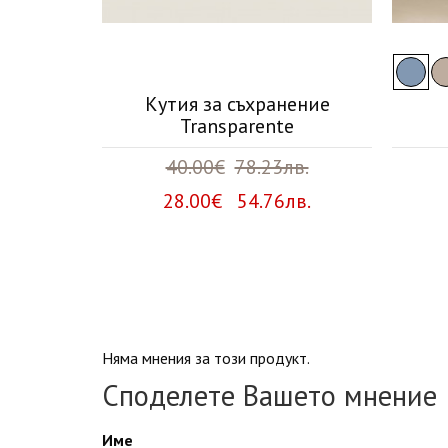
iar
Кутия за съхранение
Transparente
лв.
40.00€
78.23лв.
лв.
28.00€ 54.76лв.
Няма мнения за този продукт.
Споделете Вашето мнение
Име