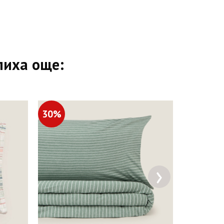
пиха още:
30%
20%
›