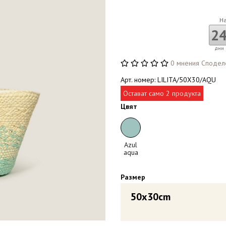
Н
2
дни
0 мнения
Сподел
Арт. номер: LILITA/50X30/AQU
Остават само 2 продукта
Цвят
Azul
aqua
Размер
50x30cm