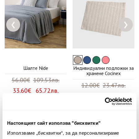
‹
›
Шалте Nide
Индивидуални подложки за
хранене Cocinex
56.00€
109.53лв.
12.00€
23.47лв.
33.60€ 65.72лв.
8.40€ 16.43лв.
Настоящият сайт използва "бисквитки"
Няма мнения за този продукт.
Използваме „бисквитки“, за да персонализираме
Споделете Вашето мнение