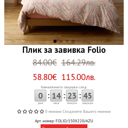
Плик за завивка Folio
84.00€
164.29лв.
58.80€ 115.00лв.
Намалението свършва след:
:
:
:
0
14
23
44
дни
часа
минути
секунди
0 мнения
Споделете Вашето мнение
Арт. номер: FOLIO/150X220/AZU