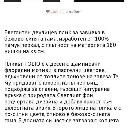
Добави в любими
Елегантен двулицев плик за завивка в
бежово-синята гама, изработен от 100%
памук перкал, с плътност на материята 180
нишки на кв.см.
Пликът FOLIO е с десен с щампирани
флорални мотиви в пастелни цветове,
вдъхновени от топлите тонове на залеза. Те
му придават спокоен, изтънчен вид,
подходящ за спални, търсещи натурална
връзка с природата. Светлият фон
подчертава дизайна и добавя яркост към
цялостната визия. Второто лице на плика е с
по-ситни цветя, отново в бежово-синята
гама. В долната си част се затваря с копчета.