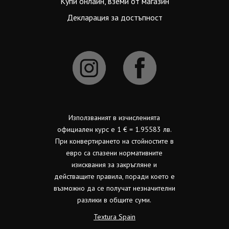
Купи онлайн, вземи от магазин
Декларация за достъпност
Използваният в изчисленията
официален курс е 1 € = 1.95583 лв.
При конвертирането на стойностите в
евро са спазени нормативните
изисквания за закръгляне и
действащите правила, поради което е
възможно да се получат незначителни
разлики в общите суми.
Textura Spain