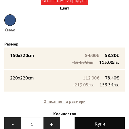
Остават само 2 продукта
Цвят
Синьо
Размер
150x220cm
84.00€
58.80€
164.29лв.
115.00лв.
220x220cm
112.00€
78.40€
219.05лв.
153.34лв.
Описание на размери
Количество
-
+
Купи