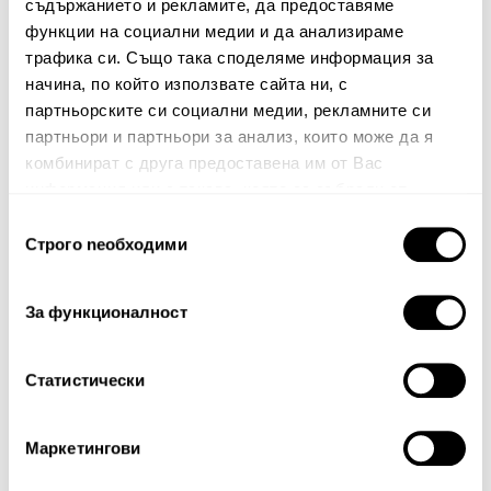
съдържанието и рекламите, да предоставяме
функции на социални медии и да анализираме
Име
трафика си. Също така споделяме информация за
начина, по който използвате сайта ни, с
партньорските си социални медии, рекламните си
партньори и партньори за анализ, които може да я
Вашият коментар:
комбинират с друга предоставена им от Вас
информация или с такава, която са събрали от
ползването от Ваша страна на услугите им.
Избор
Строго nеобходими
на
съгласие
За функционалност
Забележка: HTML не се поддържа!
Статистически
Оценка:
Най-ниска
Най-висока
Тест за сигурност
Маркетингови