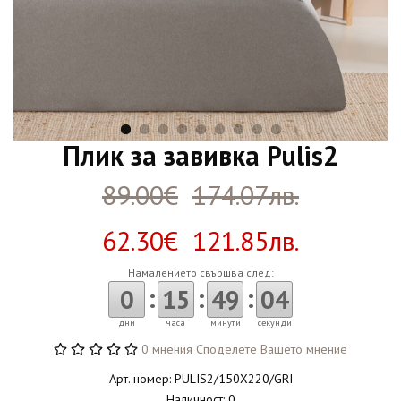
Плик за завивка Pulis2
89.00€
174.07лв.
62.30€ 121.85лв.
Намалението свършва след:
:
:
:
0
15
49
04
дни
часа
минути
секунди
0 мнения
Споделете Вашето мнение
Арт. номер: PULIS2/150X220/GRI
Наличност: 0