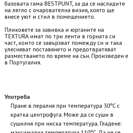
базовата гама BESTPUNT, за да се насладите
на легло с очарователна визия, която ще
внесе уют и стил в помещението.
Пликовете за завивка и юрганите на
TEXTURA имат по три ленти в горната си
част, които се завързват помежду си и така
улесняват поставянето и предотвратяват
разместването по време на сън. Произведен е
в Португалия.
Употреба
Пране в пералня при температура 30ºC с
кратка центрофуга. Може да се суши в
сушилня при ниска температура. Гладене:
максимална температура 110ºC. Да не се