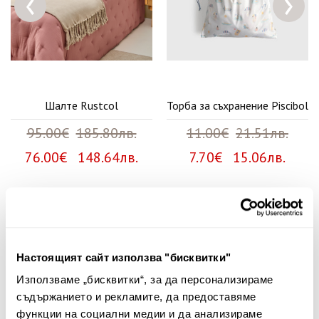
‹
›
Шалте Rustcol
Торба за съхранение Piscibol
95.00€
185.80лв.
11.00€
21.51лв.
76.00€ 148.64лв.
7.70€ 15.06лв.
Няма мнения за този продукт.
Настоящият сайт използва "бисквитки"
Споделете Вашето мнение
Използваме „бисквитки“, за да персонализираме
Име
съдържанието и рекламите, да предоставяме
функции на социални медии и да анализираме