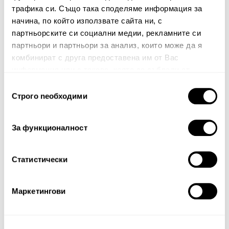
трафика си. Също така споделяме информация за
начина, по който използвате сайта ни, с
Вашият коментар:
партньорските си социални медии, рекламните си
партньори и партньори за анализ, които може да я
комбинират с друга предоставена им от Вас
информация или с такава, която са събрали от
ползването от Ваша страна на услугите им.
Избор
Строго nеобходими
на
съгласие
За функционалност
Забележка: HTML не се поддържа!
Оценка:
Най-ниска
Най-висока
Статистически
Тест за сигурност
Маркетингови