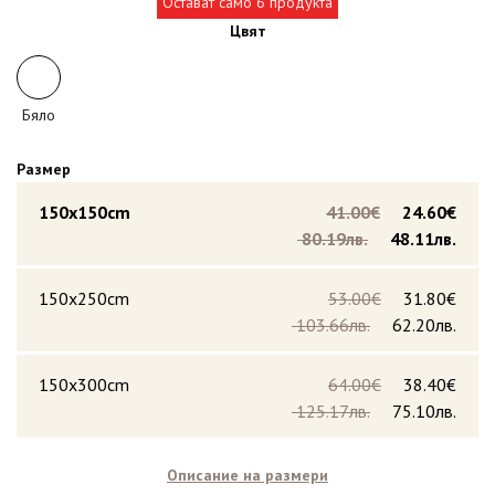
Остават само 6 продукта
Цвят
Бяло
Размер
150x150cm
41.00€
24.60€
80.19лв.
48.11лв.
150x250cm
53.00€
31.80€
103.66лв.
62.20лв.
150x300cm
64.00€
38.40€
125.17лв.
75.10лв.
Описание на размери