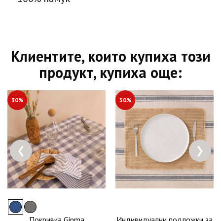
Клиентите, които купиха този
продукт, купиха още:
30%
50%
‹
›
Покривка Ginma
Индивидуални подложки за