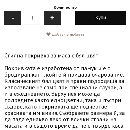
Количество
-
+
Купи
Добави в любими
Стилна покривка за маса с бял цвят.
Покривката е изработена от памук и е с
бродиран кант, който й придава очарование.
Класическият бял цвят я прави подходяща за
използване не само при специални случаи, а
и в ежедневието. Върху нея може да
подредите както едноцветни, така и пъстри
съдове, като покривката ще подчертае
красивата им визия. Съобразете размера й, за
да пада еднакво леко от всички страни на
масата и в същото време да не е твърде къса.