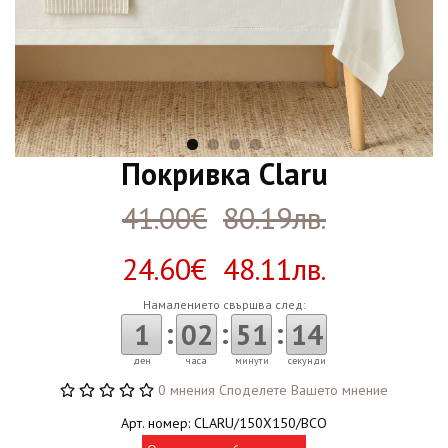
Покривка Claru
41.00€
80.19лв.
24.60€ 48.11лв.
Намалението свършва след:
:
:
:
1
02
51
14
ден
часа
минути
секунди
0 мнения
Споделете Вашето мнение
Арт. номер: CLARU/150X150/BCO