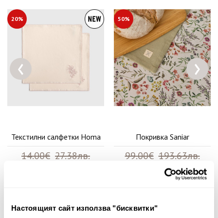
20%
50%
‹
›
Текстилни салфетки Homa
Покривка Saniar
14.00€
27.38лв.
99.00€
193.63лв.
11.20€ 21.91лв.
49.50€ 96.82лв.
Настоящият сайт използва "бисквитки"