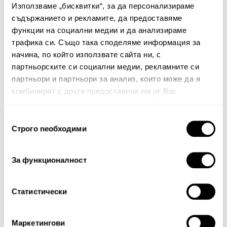
Използваме „бисквитки“, за да персонализираме
Няма мнения за този продукт.
съдържанието и рекламите, да предоставяме
Споделете Вашето мнение
функции на социални медии и да анализираме
трафика си. Също така споделяме информация за
Име
начина, по който използвате сайта ни, с
партньорските си социални медии, рекламните си
партньори и партньори за анализ, които може да я
комбинират с друга предоставена им от Вас
Вашият коментар:
информация или с такава, която са събрали от
ползването от Ваша страна на услугите им.
Избор
Строго nеобходими
на
съгласие
За функционалност
Статистически
Забележка: HTML не се поддържа!
Оценка:
Най-ниска
Най-висока
Маркетингови