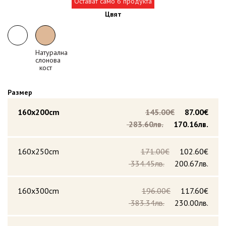
Остават само 6 продукта
Цвят
Натурална
слонова
кост
Размер
160x200cm
145.00€
87.00€
283.60лв.
170.16лв.
160x250cm
171.00€
102.60€
334.45лв.
200.67лв.
160x300cm
196.00€
117.60€
383.34лв.
230.00лв.