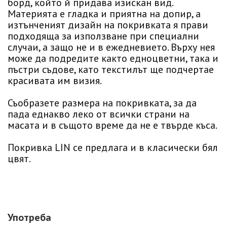
борд, който й придава изискан вид.
Материята е гладка и приятна на допир, а
изтънченият дизайн на покривката я прави
подходяща за използване при специални
случаи, а защо не и в ежедневието. Върху нея
може да подредите както едноцветни, така и
пъстри съдове, като текстилът ще подчертае
красивата им визия.
Съобразете размера на покривката, за да
пада еднакво леко от всички страни на
масата и в същото време да не е твърде къса.
Покривка LIN се предлага и в класически бял
цвят.
Употреба