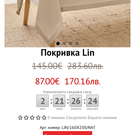
Покривка Lin
145.00€
283.60лв.
87.00€ 170.16лв.
Намалението свършва след:
:
:
:
2
21
26
24
дни
часа
минути
секунди
0 мнения
Споделете Вашето мнение
Арт. номер: LIN/160X200/NAT