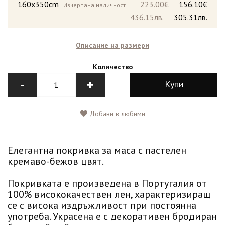
160x350cm
223.00€
156.10€
Изчерпана наличност
436.15лв.
305.31лв.
Описание на размери
Количество
-
+
Купи
Добави в любими
Елегантна покривка за маса с пастелен
кремаво-бежов цвят.
Покривката е произведена в Португалия от
100% висококачествен лен, характеризиращ
се с висока издръжливост при постоянна
употреба. Украсена е с декоративен бродиран