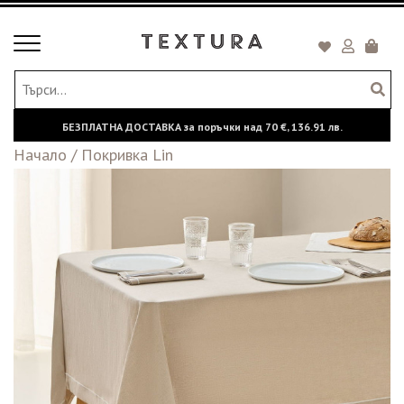
Toggle
Кошни
navigation
БЕЗПЛАТНА ДОСТАВКА за поръчки над
70 €,
136.91 лв.
Начало
/
Покривка Lin