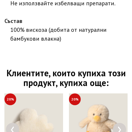
Не използвайте избелващи препарати.
Състав
100% вискоза (добита от натурални
бамбукови влакна)
Клиентите, които купиха този
продукт, купиха още:
20%
20%
‹
›