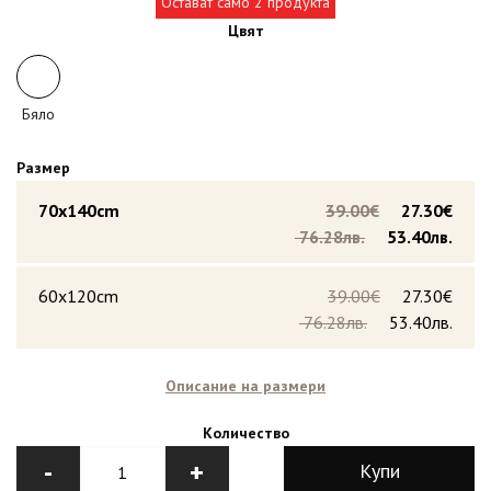
Остават само 2 продукта
Цвят
Бяло
Размер
70x140cm
39.00€
27.30€
76.28лв.
53.40лв.
60x120cm
39.00€
27.30€
76.28лв.
53.40лв.
Описание на размери
Количество
-
+
Купи