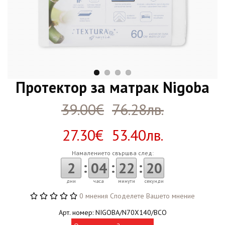
Протектор за матрак Nigoba
39.00€
76.28лв.
27.30€ 53.40лв.
Намалението свършва след:
:
:
:
2
04
22
19
дни
часа
минути
секунди
0 мнения
Споделете Вашето мнение
Арт. номер: NIGOBA/N70X140/BCO