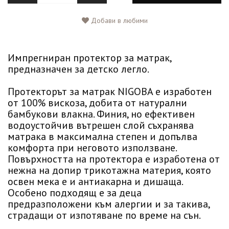
Добави в любими
Импрегниран протектор за матрак,
предназначен за детско легло.
Протекторът за матрак NIGOBA е изработен
от 100% вискоза, добита от натурални
бамбукови влакна. Финия, но ефективен
водоустойчив вътрешен слой съхранява
матрака в максимална степен и допълва
комфорта при неговото използване.
Повърхността на протектора е изработена от
нежна на допир трикотажна материя, която
освен мека е и антиакарна и дишаща.
Особено подходящ е за деца
предразположени към алергии и за такива,
страдащи от изпотяване по време на сън.