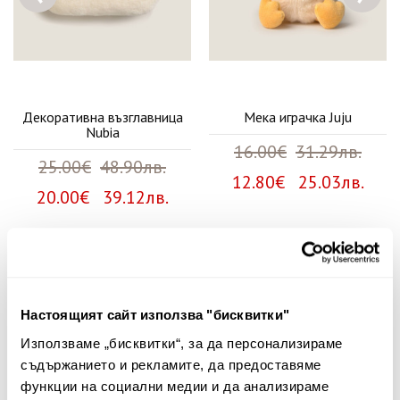
Декоративна възглавница
Мека играчка Juju
Nubia
16.00€
31.29лв.
25.00€
48.90лв.
12.80€ 25.03лв.
20.00€ 39.12лв.
Няма мнения за този продукт.
Споделете Вашето мнение
Настоящият сайт използва "бисквитки"
Използваме „бисквитки“, за да персонализираме
Име
съдържанието и рекламите, да предоставяме
функции на социални медии и да анализираме