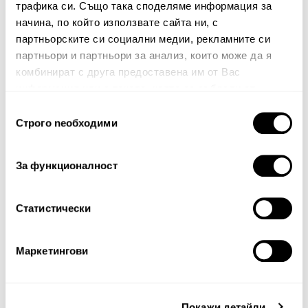
трафика си. Също така споделяме информация за
начина, по който използвате сайта ни, с
Вашият коментар:
партньорските си социални медии, рекламните си
партньори и партньори за анализ, които може да я
комбинират с друга предоставена им от Вас
информация или с такава, която са събрали от
ползването от Ваша страна на услугите им.
Избор
Строго nеобходими
на
съгласие
За функционалност
Забележка: HTML не се поддържа!
Оценка:
Най-ниска
Най-висока
Статистически
Тест за сигурност
Маркетингови
Покажи детайли