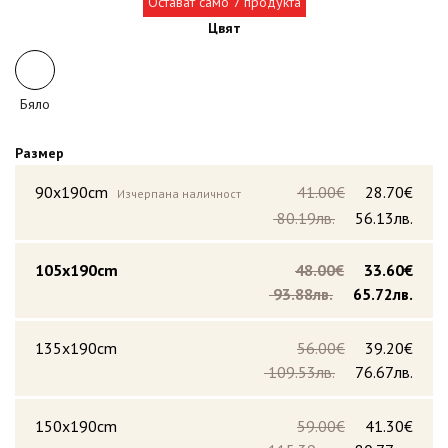
Остават само 7 продукта
Цвят
Бяло
Размер
90x190cm
41.00€
28.70€
Изчерпана наличност
80.19лв.
56.13лв.
105x190cm
48.00€
33.60€
93.88лв.
65.72лв.
135x190cm
56.00€
39.20€
109.53лв.
76.67лв.
150x190cm
59.00€
41.30€