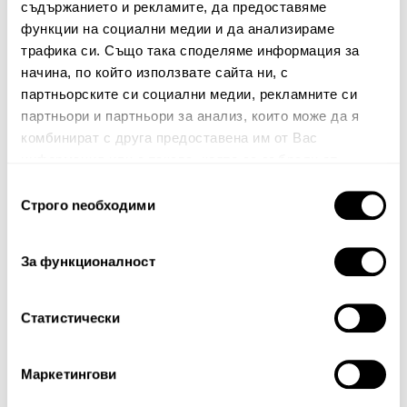
Споделете Вашето мнение
съдържанието и рекламите, да предоставяме
функции на социални медии и да анализираме
Име
трафика си. Също така споделяме информация за
начина, по който използвате сайта ни, с
партньорските си социални медии, рекламните си
партньори и партньори за анализ, които може да я
Вашият коментар:
комбинират с друга предоставена им от Вас
информация или с такава, която са събрали от
ползването от Ваша страна на услугите им.
Избор
Строго nеобходими
на
съгласие
За функционалност
Забележка: HTML не се поддържа!
Статистически
Оценка:
Най-ниска
Най-висока
Тест за сигурност
Маркетингови