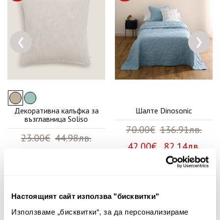
‹
›
Декоративна калъфка за
Шалте Dinosonic
възглавница Soliso
70.00€
136.91лв.
23.00€
44.98лв.
42.00€ 82.14лв.
11.50€ 22.49лв.
Настоящият сайт използва "бисквитки"
Няма мнения за този продукт.
Използваме „бисквитки“, за да персонализираме