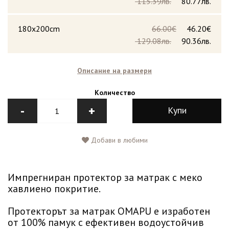
115.39лв.
80.77лв.
180x200cm
66.00€
46.20€
129.08лв.
90.36лв.
Описание на размери
Количество
-
+
Купи
Добави в любими
Импрегниран протектор за матрак с меко
хавлиено покритие.
Протекторът за матрак OMAPU е изработен
от 100% памук с ефективен водоустойчив