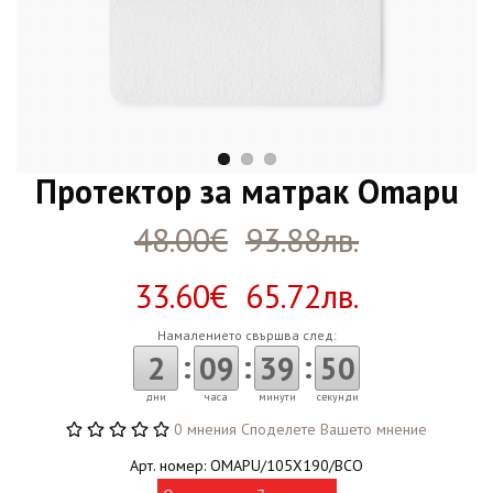
Протектор за матрак Omapu
48.00€
93.88лв.
33.60€ 65.72лв.
Намалението свършва след:
:
:
:
2
09
39
50
дни
часа
минути
секунди
0 мнения
Споделете Вашето мнение
Арт. номер: OMAPU/105X190/BCO