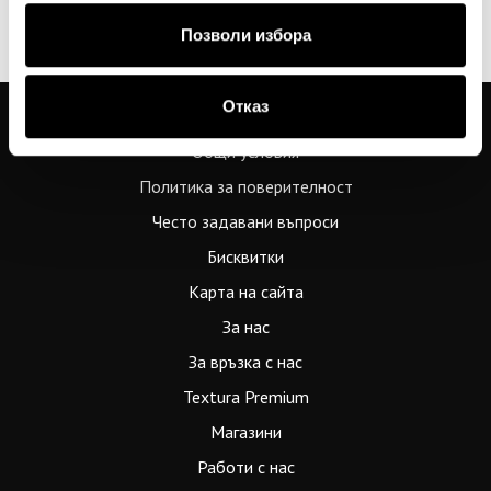
This site is protected by reCAPTCHA and the Google
Privacy Policy
and
Terms of Service
Позволи избора
apply.
Отказ
Общи условия
Политика за поверителност
Често задавани въпроси
Бисквитки
Карта на сайта
За нас
За връзка с нас
Textura Premium
Магазини
Работи с нас