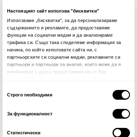
свеж и много приятен
Настоящият сайт използва "бисквитки"
аромат в
помещението. Отново
Използваме „бисквитки“, за да персонализираме
ще си го купя!
съдържанието и рекламите, да предоставяме
функции на социални медии и да анализираме
трафика си. Също така споделяме информация за
Споделете Вашето мнение
начина, по който използвате сайта ни, с
партньорските си социални медии, рекламните си
Име
партньори и партньори за анализ, които може да я
комбинират с друга предоставена им от Вас
информация или с такава, която са събрали от
ползването от Ваша страна на услугите им.
Избор
Вашият коментар:
Строго nеобходими
на
съгласие
За функционалност
Статистически