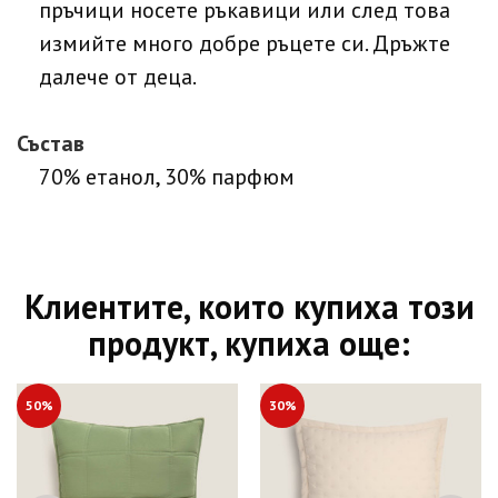
пръчици носете ръкавици или след това
измийте много добре ръцете си. Дръжте
далече от деца.
Състав
70% етанол, 30% парфюм
Клиентите, които купиха този
продукт, купиха още:
50%
30%