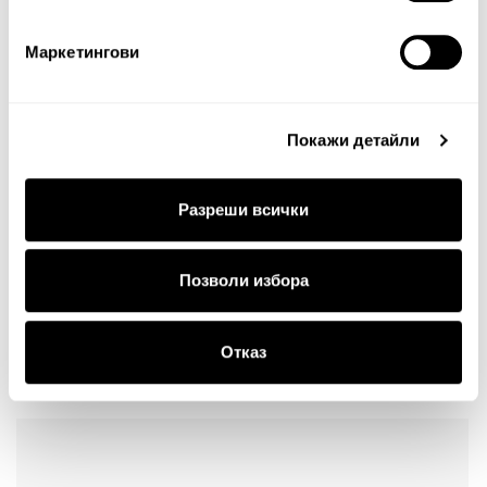
Маркетингови
Забележка: HTML не се поддържа!
Оценка:
Най-ниска
Най-висока
Тест за сигурност
Покажи детайли
Разреши всички
Позволи избора
Отказ
Продължи