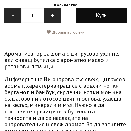
Количество
-
+
Купи
Добави в любими
Ароматизатор за дома с цитрусово ухание,
включващ бутилка с ароматно масло и
ратанови пръчици.
Дифузерът ще Ви очарова със свеж, цитрусов
аромат, характеризиращ се с връхни нотки
бергамот и бамбук, сърдечни нотки момина
сълза, озон и лотосов цвят и основа, ухаеща
на кедър, минерали и мъх. Нужно е да
поставите пръчиците в бутилката с
течността и да се насладите на
очарователния и свеж аромат. За да засилите
интензитета му, веднъж седмично