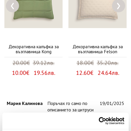
‹
›
Декоративна калъфка за
Декоративна калъфка за
възглавница Kong
възглавница Felson
20.00€
39.12лв.
18.00€
35.20лв.
10.00€ 19.56лв.
12.60€ 24.64лв.
Мария Калинова
Поръчах го само по
19/01/2025
описанието за цитруси
и бергамот, но съм
впечатлена от
аромата. Усеща се