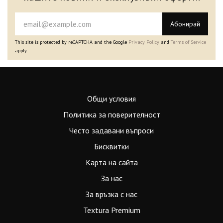
Абонирай
This site is protected by reCAPTCHA and the Google
Privacy Policy
and
Terms of Service
apply.
Общи условия
Политика за поверителност
Често задавани въпроси
Бисквитки
Карта на сайта
За нас
За връзка с нас
Textura Premium