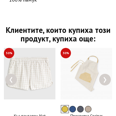
Клиентите, които купиха този
продукт, купиха още:
50%
30%
‹
›
Къс панталон Nat
Престилка Cocinar