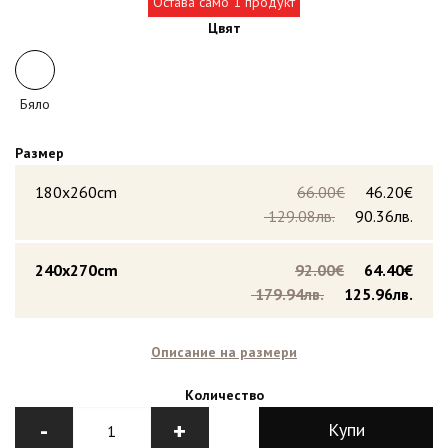
Остава само 1 продукт
Цвят
Бяло
Размер
180x260cm
66.00€
46.20€
129.08лв.
90.36лв.
240x270cm
92.00€
64.40€
179.94лв.
125.96лв.
Описание на размери
Количество
-
+
Купи