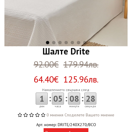
Шалте Drite
92.00€
179.94лв.
64.40€ 125.96лв.
Намалението свършва след:
:
:
:
1
05
08
28
ден
часа
минути
секунди
0 мнения
Споделете Вашето мнение
Арт. номер: DRITE/240X270/BCO