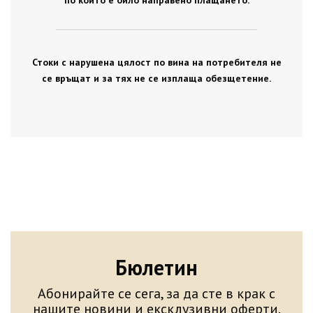
по който е било направено плащането.
Стоки с нарушена цялост по вина на потребителя не
се връщат и за тях не се изплаща обезщетение.
Бюлетин
Абонирайте се сега, за да сте в крак с
нашите новини и ексклузивни оферти.