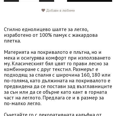
Добави в любими
Стилно еднолицево шалте за легло,
изработено от 100% памук с жакардова
плетка.
Материята на покривалото е плътна, но и
мека и осигурява комфорт при използването
му. Класическият бял цвят го прави лесно за
комбиниране с друг текстил. Размерът е
подходящ за спалня с широчина 160, 180 или
по-голяма, като дължината на покривалото е
предвидена да се постави зад възглавниците
за сън или да се обърне като кант в горната
част на леглото. Предлага се и в размер за
по-малко легло.
Съчетайте го с декоративната калъфка от