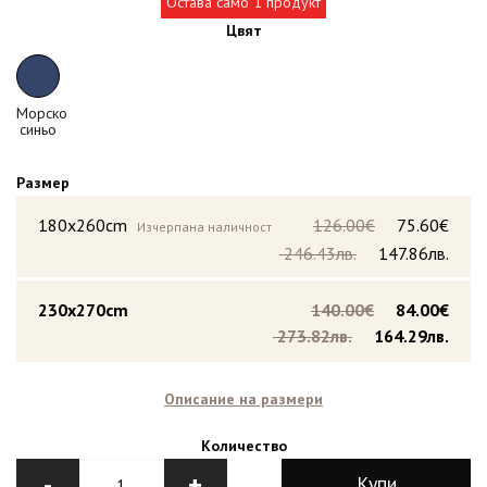
Остава само 1 продукт
Цвят
Морско
синьо
Размер
180x260cm
126.00€
75.60€
Изчерпана наличност
246.43лв.
147.86лв.
230x270cm
140.00€
84.00€
273.82лв.
164.29лв.
Описание на размери
Количество
-
+
Купи