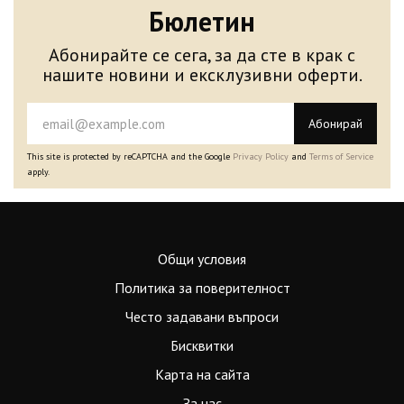
Бюлетин
Абонирайте се сега, за да сте в крак с
нашите новини и ексклузивни оферти.
Абонирай
This site is protected by reCAPTCHA and the Google
Privacy Policy
and
Terms of Service
apply.
Общи условия
Политика за поверителност
Често задавани въпроси
Бисквитки
Карта на сайта
За нас