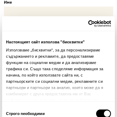
Име
Вашият коментар:
Настоящият сайт използва "бисквитки"
Използваме „бисквитки“, за да персонализираме
съдържанието и рекламите, да предоставяме
функции на социални медии и да анализираме
трафика си. Също така споделяме информация за
начина, по който използвате сайта ни, с
Забележка: HTML не се поддържа!
партньорските си социални медии, рекламните си
партньори и партньори за анализ, които може да я
Оценка:
Най-ниска
Най-висока
комбинират с друга предоставена им от Вас
Тест за сигурност
информация или с такава, която са събрали от
ползването от Ваша страна на услугите им.
Избор
Строго nеобходими
на