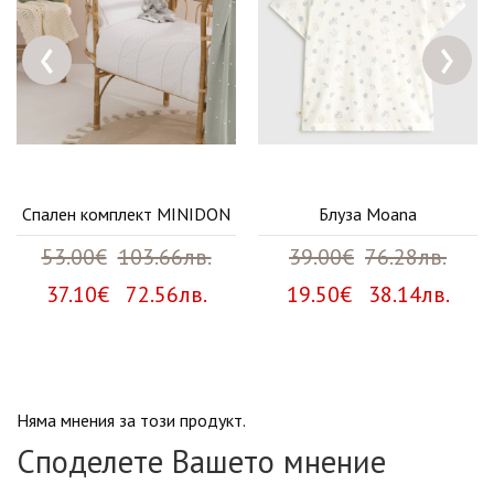
‹
›
Спален комплект MINIDON
Блуза Moana
53.00€
103.66лв.
39.00€
76.28лв.
37.10€ 72.56лв.
19.50€ 38.14лв.
Няма мнения за този продукт.
Споделете Вашето мнение