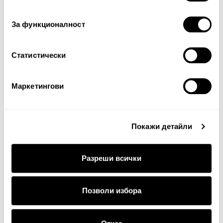
съгласие
За функционалност
Статистически
Продължи
Маркетингови
Покажи детайли
Разреши всички
ДОСТАВКА
Позволи избора
Стандартна доставка на цена от 5
€
, 9.78 лв. за