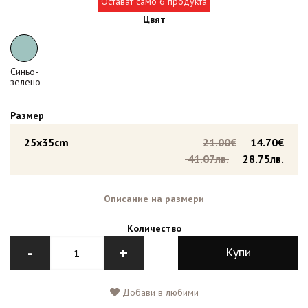
Остават само 6 продукта
Цвят
Синьо-
зелено
Размер
25x35cm
21.00€
14.70€
41.07лв.
28.75лв.
Описание на размери
Количество
-
+
Купи
Добави в любими