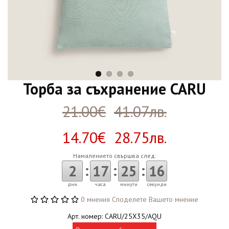
Торба за съхранение CARU
21.00€
41.07лв.
14.70€ 28.75лв.
Намалението свършва след:
:
:
:
2
17
25
15
дни
часа
минути
секунди
0 мнения
Споделете Вашето мнение
Арт. номер: CARU/25X35/AQU