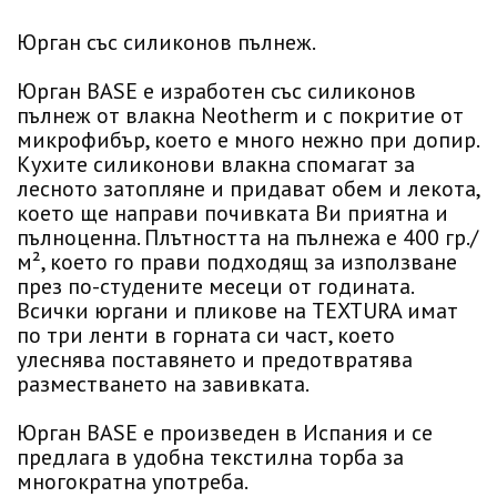
Юрган със силиконов пълнеж.
Юрган BASE е изработен със силиконов
пълнеж от влакна Neotherm и с покритие от
микрофибър, което е много нежно при допир.
Кухите силиконови влакна спомагат за
лесното затопляне и придават обем и лекота,
което ще направи почивката Ви приятна и
пълноценна. Плътността на пълнежа е 400 гр./
м², което го прави подходящ за използване
през по-студените месеци от годината.
Всички юргани и пликове на TEXTURA имат
по три ленти в горната си част, което
улеснява поставянето и предотвратява
разместването на завивката.
Юрган BASE е произведен в Испания и се
предлага в удобна текстилна торба за
многократна употреба.