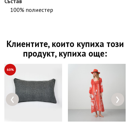
Състав
100% полиестер
Клиентите, които купиха този
продукт, купиха още:
60%
‹
›