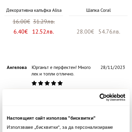
Декоративна калъфка Alisa
Шапка Coral
16.00€
31.29лв.
6.40€ 12.52лв.
28.00€ 54.76лв.
Ангелова
Юрганът е перфектен! Много
28/11/2023
лек и топли отлично.
Тодорова
Завивката е разкошна, лека и
13/11/2023
много топла.
Настоящият сайт използва "бисквитки"
Използваме „бисквитки“, за да персонализираме