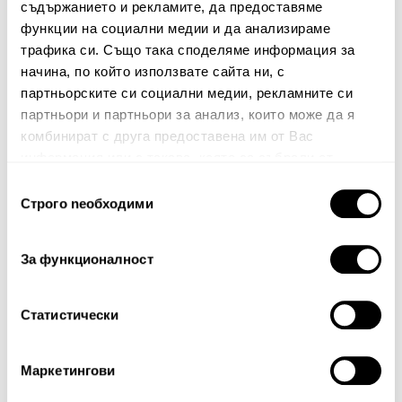
Споделете Вашето мнение
съдържанието и рекламите, да предоставяме
функции на социални медии и да анализираме
Име
трафика си. Също така споделяме информация за
начина, по който използвате сайта ни, с
партньорските си социални медии, рекламните си
партньори и партньори за анализ, които може да я
Вашият коментар:
комбинират с друга предоставена им от Вас
информация или с такава, която са събрали от
ползването от Ваша страна на услугите им.
Избор
Строго nеобходими
на
съгласие
За функционалност
Забележка: HTML не се поддържа!
Статистически
Оценка:
Най-ниска
Най-висока
Тест за сигурност
Маркетингови