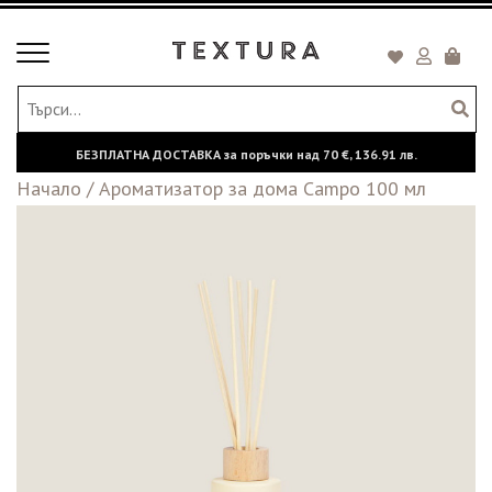
Toggle
Кошни
navigation
БЕЗПЛАТНА ДОСТАВКА за поръчки над
70 €,
136.91 лв.
Начало
/
Ароматизатор за дома Campo 100 мл