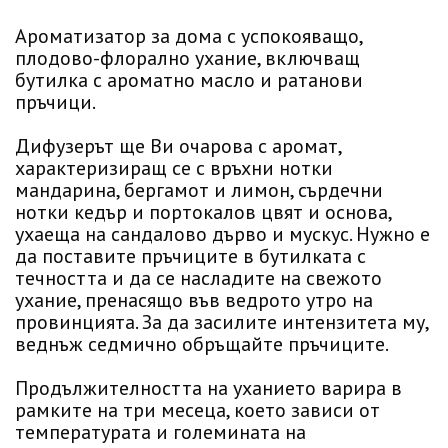
Ароматизатор за дома с успокояващо,
плодово-флорално ухание, включващ
бутилка с ароматно масло и ратанови
пръчици.
Дифузерът ще Ви очарова с аромат,
характеризиращ се с връхни нотки
мандарина, бергамот и лимон, сърдечни
нотки кедър и портокалов цвят и основа,
ухаеща на сандалово дърво и мускус. Нужно е
да поставите пръчиците в бутилката с
течността и да се насладите на свежото
ухание, пренасящо във ведрото утро на
провинцията. За да засилите интензитета му,
веднъж седмично обръщайте пръчиците.
Продължителността на уханието варира в
рамките на три месеца, което зависи от
температурата и големината на