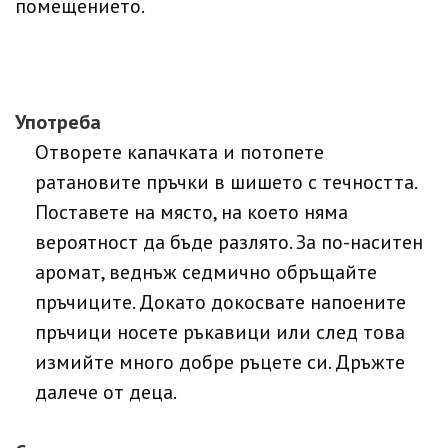
помещението.
Употреба
Отворете капачката и потопете
ратановите пръчки в шишето с течността.
Поставете на място, на което няма
вероятност да бъде разлято. За по-наситен
аромат, веднъж седмично обръщайте
пръчиците. Докато докосвате напоените
пръчици носете ръкавици или след това
измийте много добре ръцете си. Дръжте
далече от деца.