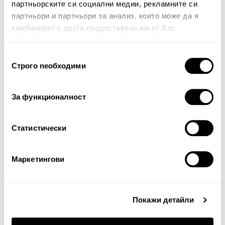
партньорските си социални медии, рекламните си
партньори и партньори за анализ, които може да я
комбинират с друга предоставена им от Вас
информация или с такава, която са събрали от
ползването от Ваша страна на услугите им.
Избор
Строго nеобходими
на
Забележка: HTML не се поддържа!
съгласие
Оценка:
Най-ниска
Най-висока
За функционалност
Тест за сигурност
Статистически
Маркетингови
Покажи детайли
Продължи