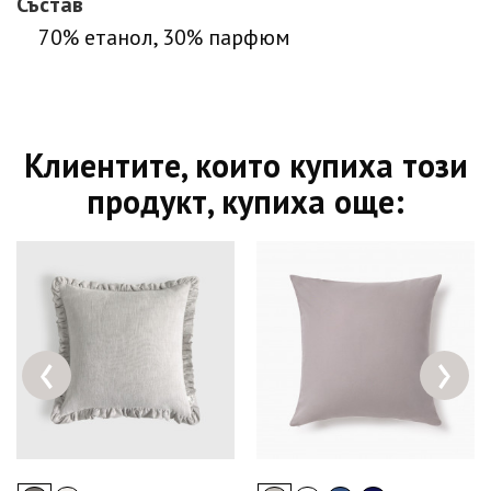
Състав
70% етанол, 30% парфюм
Клиентите, които купиха този
продукт, купиха още:
‹
›