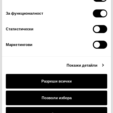
съгласие
За функционалност
Статистически
Продължи
Маркетингови
Покажи детайли
Разреши всички
ДОСТАВКА
Позволи избора
Стандартна доставка на цена от 5
€
, 9.78 лв. за