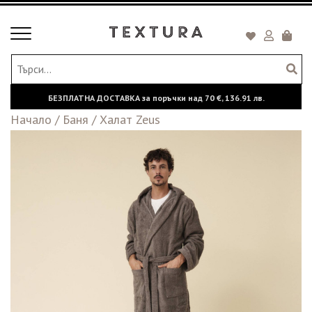
Toggle
Кошни
navigation
БЕЗПЛАТНА ДОСТАВКА за поръчки над
70 €,
136.91 лв.
Начало
/
Баня
/
Халат Zeus