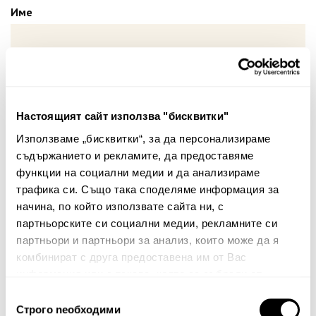
Име
Вашият коментар:
Настоящият сайт използва "бисквитки"
Използваме „бисквитки“, за да персонализираме
съдържанието и рекламите, да предоставяме
функции на социални медии и да анализираме
трафика си. Също така споделяме информация за
начина, по който използвате сайта ни, с
Забележка: HTML не се поддържа!
партньорските си социални медии, рекламните си
партньори и партньори за анализ, които може да я
Оценка:
Най-ниска
Най-висока
комбинират с друга предоставена им от Вас
Тест за сигурност
информация или с такава, която са събрали от
ползването от Ваша страна на услугите им.
Избор
Строго nеобходими
на