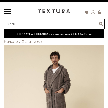
Toggle
Кошни
navigation
БЕЗПЛАТНА ДОСТАВКА за поръчки над
70 €,
136.91 лв.
Начало
/
Халат Zeus