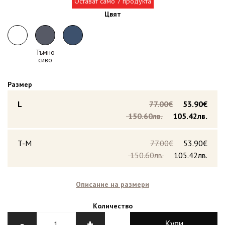
Остават само 7 продукта
Цвят
Тъмно
сиво
Размер
L
77.00€
53.90€
150.60лв.
105.42лв.
T-M
77.00€
53.90€
150.60лв.
105.42лв.
Описание на размери
Количество
-
+
Купи