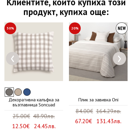
Клиентите, които купиха този
продукт, купиха още:
50%
20%
‹
›
Декоративна калъфка за
Плик за завивка Oni
възглавница Soncuad
84.00€
164.29лв.
25.00€
48.90лв.
67.20€ 131.43лв.
12.50€ 24.45лв.