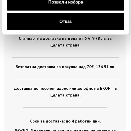
Позволи избора
ДОСТАВКА
Отказ
Стандартна доставка на цена от 5
€
, 9.78 лв. за
цялата страна.
Безплатна доставка за покупка над 70
€ ,
136.91 лв.
Доставка до посочен адрес или до офис на ЕКОНТ в
цялата страна.
Срок за доставка: до 4 работни дни.
ВАЖНО: В периоди на акции и намаления, срокът за