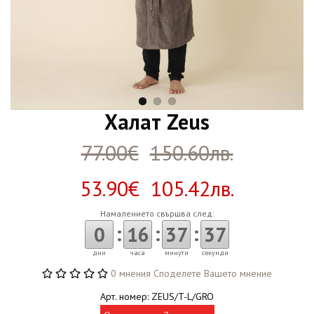
Халат Zeus
77.00€
150.60лв.
53.90€ 105.42лв.
Намалението свършва след:
:
:
:
0
16
37
36
дни
часа
минути
секунди
0 мнения
Споделете Вашето мнение
Арт. номер: ZEUS/T-L/GRO