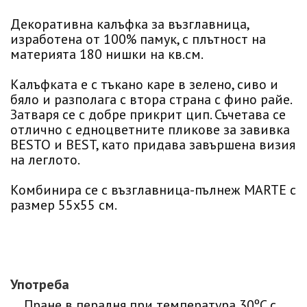
Декоративна калъфка за възглавница,
изработена от 100% памук, с плътност на
материята 180 нишки на кв.см.
Калъфката е с тъкано каре в зелено, сиво и
бяло и разполага с втора страна с фино райе.
Затваря се с добре прикрит цип. Съчетава се
отлично с едноцветните пликове за завивка
BESTO и BEST, като придава завършена визия
на леглото.
Комбинира се с възглавница-пълнеж MARTE с
размер 55х55 см.
Употреба
Пране в пералня при температура 30ºC с