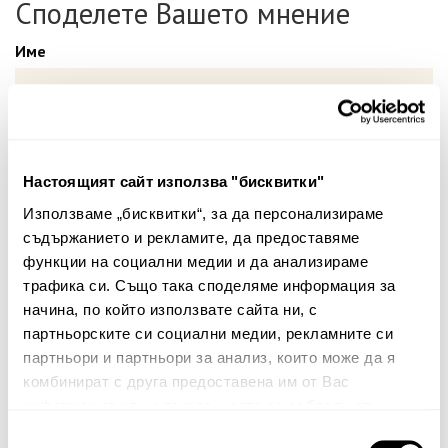
Споделете Вашето мнение
Име
Вашият коментар:
Настоящият сайт използва "бисквитки"
Използваме „бисквитки“, за да персонализираме
съдържанието и рекламите, да предоставяме
функции на социални медии и да анализираме
трафика си. Също така споделяме информация за
начина, по който използвате сайта ни, с
партньорските си социални медии, рекламните си
Забележка: HTML не се поддържа!
партньори и партньори за анализ, които може да я
комбинират с друга предоставена им от Вас
Оценка:
Най-ниска
Най-висока
информация или с такава, която са събрали от
Тест за сигурност
ползването от Ваша страна на услугите им.
Избор