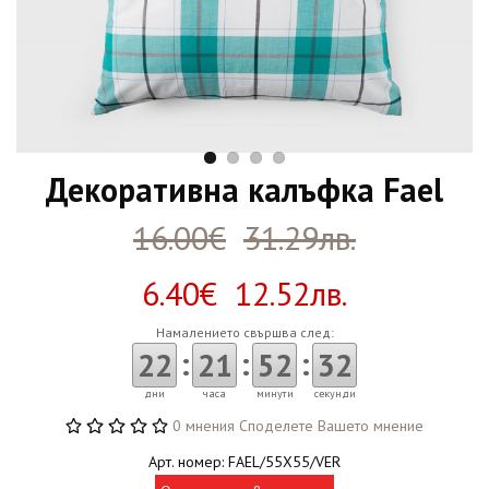
Декоративна калъфка Fael
16.00€
31.29лв.
6.40€ 12.52лв.
Намалението свършва след:
:
:
:
22
21
52
32
дни
часа
минути
секунди
0 мнения
Споделете Вашето мнение
Арт. номер: FAEL/55X55/VER