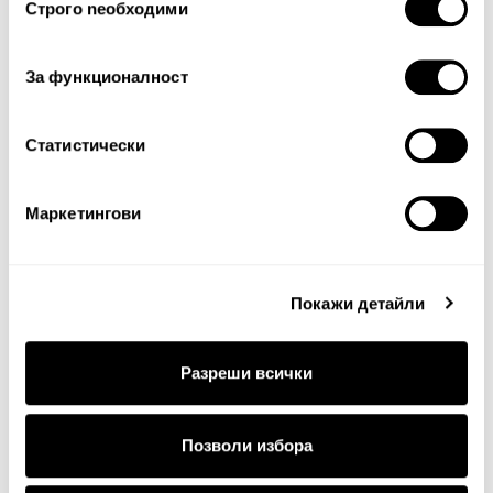
Строго nеобходими
на
съгласие
За функционалност
Статистически
Продължи
Маркетингови
Покажи детайли
Разреши всички
ДОСТАВКА
Позволи избора