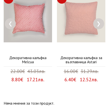
‹
›
Декоративна калъфка
Декоративна калъфка за
Melcua
възглавница Astari
22.00€
43.03лв.
16.00€
31.29лв.
8.80€ 17.21лв.
6.40€ 12.52лв.
Няма мнения за този продукт.