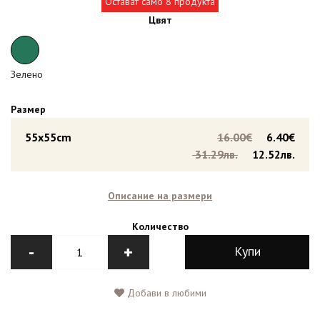
Остават само 8 продукта
Цвят
Зелено
Размер
55x55cm
16.00€
6.40€
31.29лв.
12.52лв.
Описание на размери
Количество
-
+
Купи
Добави в любими