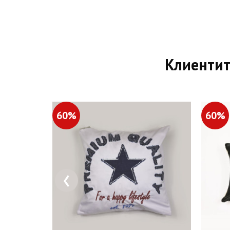
Клиентит
60%
60%
‹