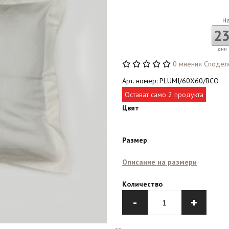
Н
2
дни
0 мнения
Сподел
Арт. номер: PLUMI/60X60/BCO
Остават само 2 продукта
Цвят
Размер
Описание на размери
Количество
-
+