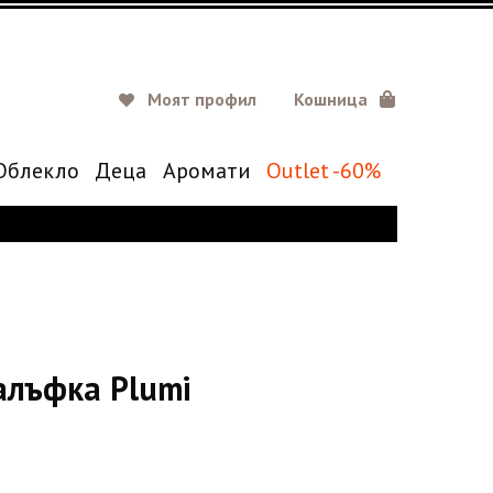
Моят профил
Кошница
Oблекло
Деца
Аромати
Outlet -60%
алъфка Plumi