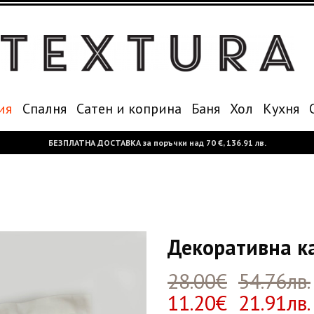
ия
Спалня
Сатен и коприна
Баня
Хол
Кухня
БЕЗПЛАТНА ДОСТАВКА за поръчки над
70 €,
136.91 лв.
Декоративна к
28.00€
54.76лв.
11.20€ 21.91лв.