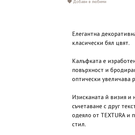
Добави в любими
Елегантна декоративна
класически бял цвят.
Калъфката е изработен
повърхност и бродиран
оптически увеличава р
Изисканата й визия и н
съчетаване с друг тек
одеяло от TEXTURA и п
стил.