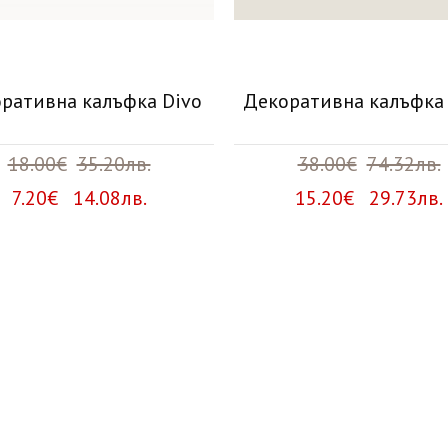
ративна калъфка Divo
Декоративна калъфка
18.00€
35.20лв.
38.00€
74.32лв.
7.20€ 14.08лв.
15.20€ 29.73лв.