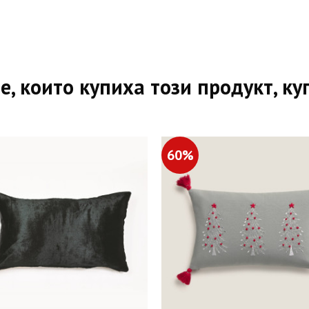
е, които купиха този продукт, ку
60%