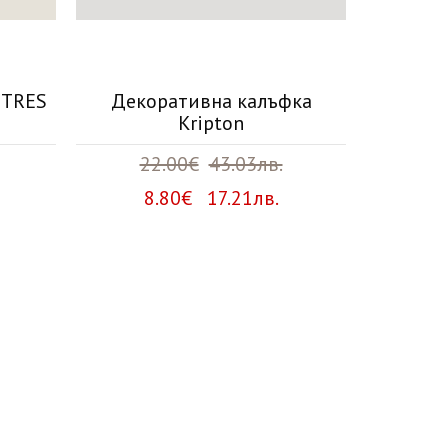
 TRES
Декоративна калъфка
Декора
Kripton
22.00€
43.03лв.
2
8.80€ 17.21лв.
8