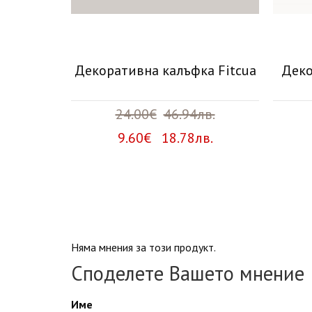
ка Paula
Декоративна калъфка Fitcua
Деко
в.
24.00€
46.94лв.
в.
9.60€ 18.78лв.
Няма мнения за този продукт.
Споделете Вашето мнение
Име