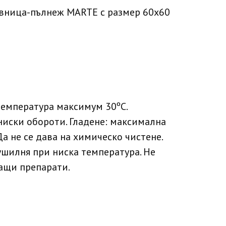
авница-пълнеж MARTE с размер 60х60
температура максимум 30ºC.
ниски обороти. Гладене: максимална
Да не се дава на химическо чистене.
ушилня при ниска температура. Не
ащи препарати.