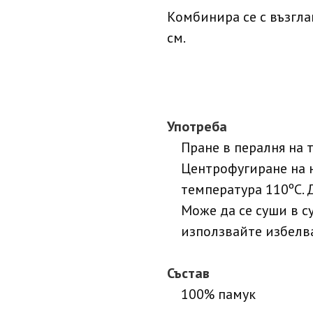
Комбинира се с възгл
см.
Употреба
Пране в пералня на 
Центрофугиране на 
температура 110ºC. 
Може да се суши в с
използвайте избелв
Състав
100% памук