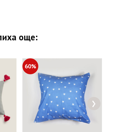
пиха още:
60%
60%
›