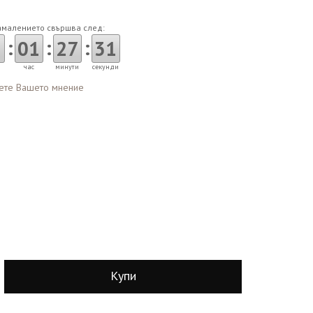
амалението свършва след:
:
:
:
3
01
27
30
час
минути
секунди
ете Вашето мнение
Купи