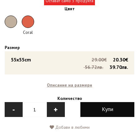
Остават само 3 продукта
Цвят
Coral
Размер
55x55cm
29.00€
20.30€
56.72лв.
39.70лв.
Описание на размери
Количество
-
+
Купи
Добави в любими