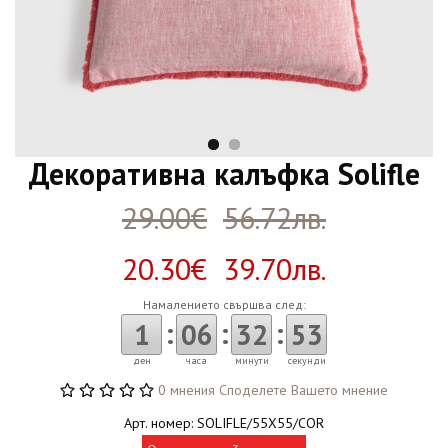
Декоративна калъфка Solifle
29.00€
56.72лв.
20.30€ 39.70лв.
Намалението свършва след:
:
:
:
1
06
32
53
ден
часа
минути
секунди
0 мнения
Споделете Вашето мнение
Арт. номер: SOLIFLE/55X55/COR