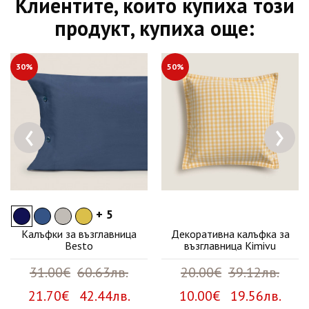
Клиентите, които купиха този
продукт, купиха още:
30%
50%
‹
›
+ 5
Калъфки за възглавница
Декоративна калъфка за
Besto
възглавница Kimivu
31.00€
60.63лв.
20.00€
39.12лв.
21.70€ 42.44лв.
10.00€ 19.56лв.