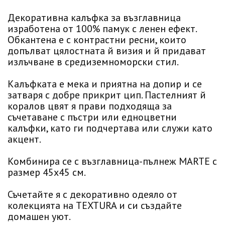
Декоративна калъфка за възглавница
изработена от 100% памук с ленен ефект.
Обкантена е с контрастни ресни, които
допълват цялостната й визия и й придават
излъчване в средиземноморски стил.
Калъфката е мека и приятна на допир и се
затваря с добре прикрит цип. Пастелният й
коралов цвят я прави подходяща за
съчетаване с пъстри или едноцветни
калъфки, като ги подчертава или служи като
акцент.
Комбинира се с възглавница-пълнеж MARTE с
размер 45х45 см.
Съчетайте я с декоративно одеяло от
колекцията на TEXTURA и си създайте
домашен уют.