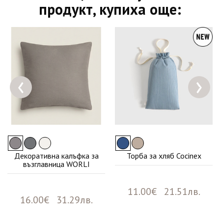
продукт, купиха още:
‹
›
Декоративна калъфка за
Торба за хляб Cocinex
възглавница WORLI
11.00€ 21.51лв.
16.00€ 31.29лв.