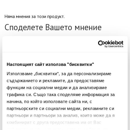
Няма мнения за този продукт.
Споделете Вашето мнение
Име
Настоящият сайт използва "бисквитки"
Вашият коментар:
Използваме „бисквитки“, за да персонализираме
съдържанието и рекламите, да предоставяме
функции на социални медии и да анализираме
трафика си. Също така споделяме информация за
начина, по който използвате сайта ни, с
партньорските си социални медии, рекламните си
партньори и партньори за анализ, които може да я
комбинират с друга предоставена им от Вас
Забележка: HTML не се поддържа!
информация или с такава, която са събрали от