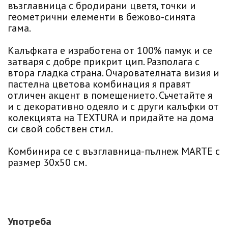
възглавница с бродирани цветя, точки и
геометрични елементи в бежово-синята
гама.
Калъфката е изработена от 100% памук и се
затваря с добре прикрит цип. Разполага с
втора гладка страна. Очарователната визия и
пастелна цветова комбинация я правят
отличен акцент в помещението. Съчетайте я
и с декоративно одеяло и с други калъфки от
колекцията на TEXTURA и придайте на дома
си свой собствен стил.
Комбинира се с възглавница-пълнеж MARTE с
размер 30х50 см.
Употреба