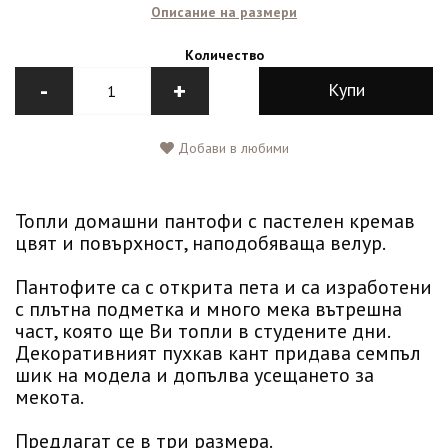
Описание на размери
Количество
-
+
Купи
Добави в любими
Топли домашни пантофи с пастелен кремав
цвят и повърхност, наподобяваща велур.
Пантофите са с открита пета и са изработени
с плътна подметка и много мека вътрешна
част, която ще Ви топли в студените дни.
Декоративният пухкав кант придава семпъл
шик на модела и допълва усещането за
мекота.
Предлагат се в три размера.