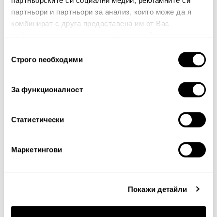
партньорските си социални медии, рекламните си
партньори и партньори за анализ, които може да я
комбинират с друга предоставена им от Вас
информация или с такава, която са събрали от
ползването от Ваша страна на услугите им.
Избор
Строго nеобходими
на
Забележка: HTML не се поддържа!
съгласие
Оценка:
Най-ниска
Най-висока
За функционалност
Тест за сигурност
Статистически
Маркетингови
Покажи детайли
Продължи