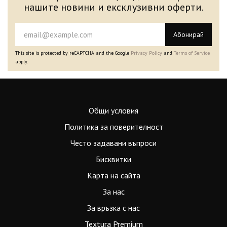
нашите новини и ексклузивни оферти.
Абонирай
This site is protected by reCAPTCHA and the Google
Privacy Policy
and
Terms of Service
apply.
Общи условия
Политика за поверителност
Често задавани въпроси
Бисквитки
Карта на сайта
За нас
За връзка с нас
Textura Premium