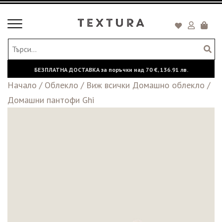
Toggle
Кошни
navigation
БЕЗПЛАТНА ДОСТАВКА за поръчки над
70 €,
136.91 лв.
Начало
/
Oблекло
/
Виж всички Домашно облекло
/
Домашни пантофи Ghi