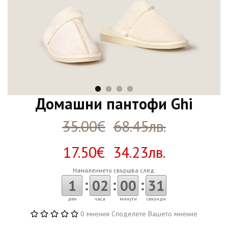
Домашни пантофи Ghi
35.00€
68.45лв.
17.50€ 34.23лв.
Намалението свършва след:
:
:
:
1
02
00
30
ден
часа
минути
секунди
0 мнения
Споделете Вашето мнение