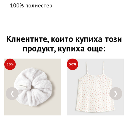
100% полиестер
Клиентите, които купиха този
продукт, купиха още:
30%
50%
‹
›