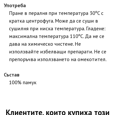
Употреба
Пране в пералня при температура 30ºC с
кратка центрофуга. Може да се суши в
сушилня при ниска температура. Гладене:
максимална температура 110ºC. Да не се
дава на химическо чистене. Не
използвайте избелващи препарати. Не се
препоръчва използването на омекотител.
Състав
100% памук
Клиентите, които купиха този