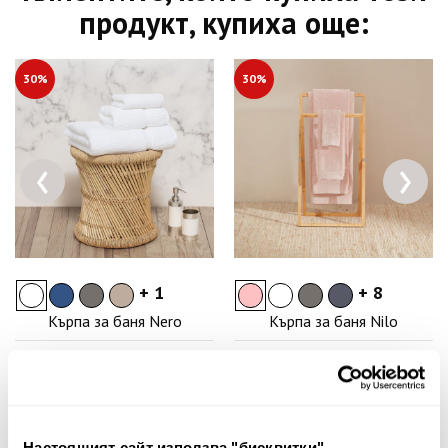
продукт, купиха още:
30%
30%
‹
›
+ 1
+ 8
Кърпа за баня Nero
Кърпа за баня Nilo
8.00€
15.65лв.
7.00€
13.69лв.
5.60€ 10.95лв.
4.90€ 9.58лв.
Настоящият сайт използва "бисквитки"