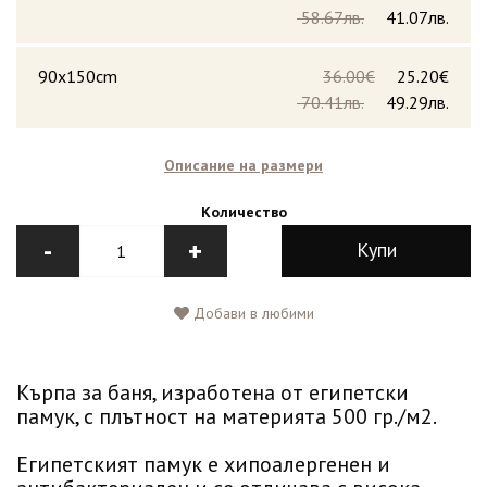
58.67лв.
41.07лв.
90x150cm
36.00€
25.20€
70.41лв.
49.29лв.
Описание на размери
Количество
-
+
Купи
Добави в любими
Кърпа за баня, изработена от египетски
памук, с плътност на материята 500 гр./м2.
Египетският памук е хипоалергенен и