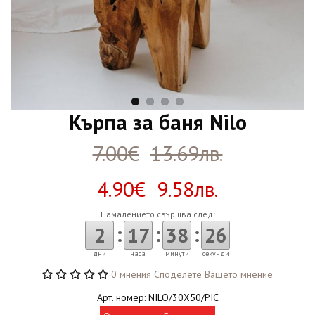
Кърпа за баня Nilo
7.00€
13.69лв.
4.90€ 9.58лв.
Намалението свършва след:
:
:
:
2
17
38
25
дни
часа
минути
секунди
0 мнения
Споделете Вашето мнение
Арт. номер: NILO/30X50/PIC