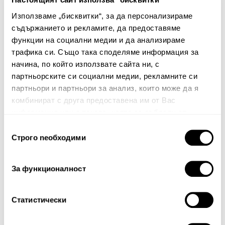
Използваме „бисквитки“, за да персонализираме
съдържанието и рекламите, да предоставяме
Няма мнения за този продукт.
функции на социални медии и да анализираме
Споделете Вашето мнение
трафика си. Също така споделяме информация за
начина, по който използвате сайта ни, с
Име
партньорските си социални медии, рекламните си
партньори и партньори за анализ, които може да я
комбинират с друга предоставена им от Вас
информация или с такава, която са събрали от
Вашият коментар:
ползването от Ваша страна на услугите им.
Избор
Строго nеобходими
на
съгласие
За функционалност
Статистически
Забележка: HTML не се поддържа!