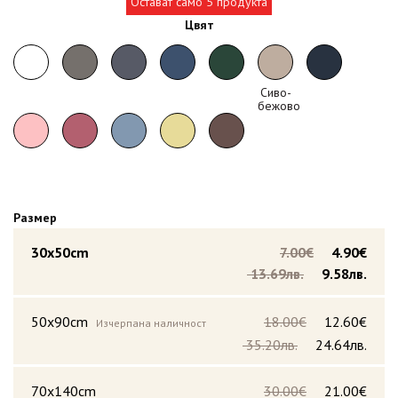
Остават само 5 продукта
Цвят
Сиво-
бежово
Размер
30x50cm
7.00€
4.90€
13.69лв.
9.58лв.
50x90cm
18.00€
12.60€
Изчерпана наличност
35.20лв.
24.64лв.
70x140cm
30.00€
21.00€