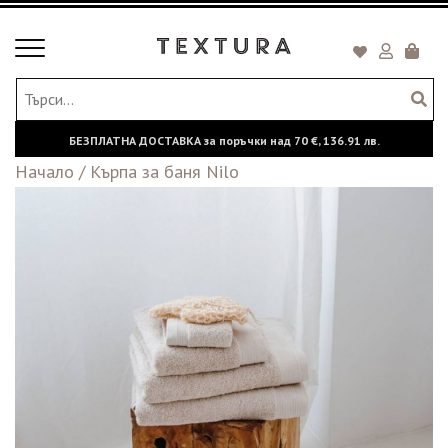
Toggle
Кошни
navigation
БЕЗПЛАТНА ДОСТАВКА за поръчки над
70 €,
136.91 лв.
Начало
/
Кърпа за баня Nilo