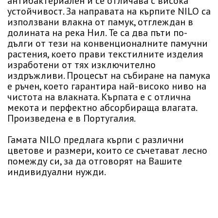
антибактериален и се отличава с висока
устойчивост. За направата на кърпите NILO са
използвани влакна от памук, отглеждан в
долината на река Нил. Те са два пъти по-
дълги от тези на конвенционалните памучни
растения, което прави текстилните изделия
изработени от тях изключително
издръжливи. Процесът на събиране на памука
е ръчен, което гарантира най-високо ниво на
чистота на влакната. Кърпата е с отлична
мекота и перфектно абсорбираща влагата.
Произведена е в Португалия.
Гамата NILO предлага кърпи с различни
цветове и размери, които се съчетават лесно
помежду си, за да отговорят на Вашите
индивидуални нужди.