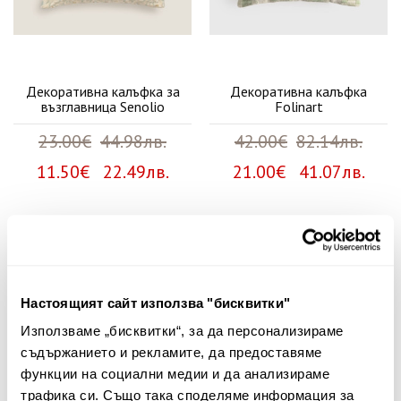
Декоративна калъфка за
Декоративна калъфка
възглавница Senolio
Folinart
23.00€
44.98лв.
42.00€
82.14лв.
11.50€ 22.49лв.
21.00€ 41.07лв.
Няма мнения за този продукт.
Споделете Вашето мнение
Настоящият сайт използва "бисквитки"
Име
Използваме „бисквитки“, за да персонализираме
съдържанието и рекламите, да предоставяме
функции на социални медии и да анализираме
трафика си. Също така споделяме информация за