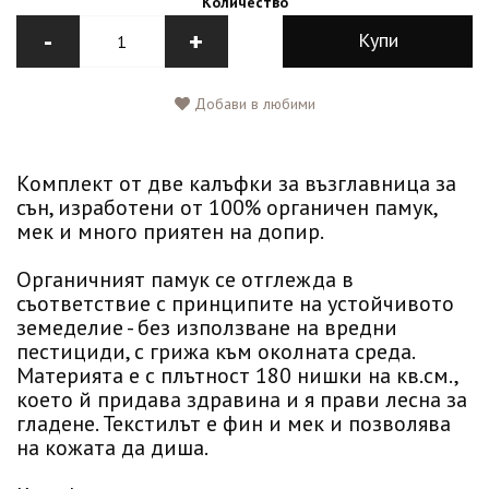
Количество
-
+
Купи
Добави в любими
Комплект от две калъфки за възглавница за
сън, изработени от 100% органичен памук,
мек и много приятен на допир.
Органичният памук се отглежда в
съответствие с принципите на устойчивото
земеделие - без използване на вредни
пестициди, с грижа към околната среда.
Материята е с плътност 180 нишки на кв.см.,
което й придава здравина и я прави лесна за
гладене. Текстилът е фин и мек и позволява
на кожата да диша.