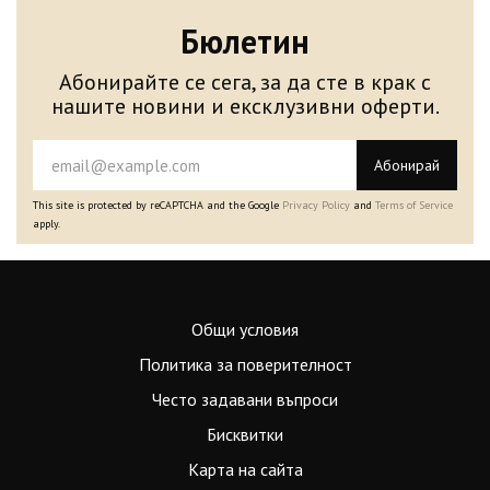
Бюлетин
Абонирайте се сега, за да сте в крак с
нашите новини и ексклузивни оферти.
Абонирай
This site is protected by reCAPTCHA and the Google
Privacy Policy
and
Terms of Service
apply.
Общи условия
Политика за поверителност
Често задавани въпроси
Бисквитки
Карта на сайта