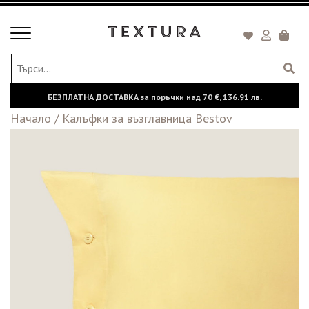
Toggle
Кошни
navigation
БЕЗПЛАТНА ДОСТАВКА за поръчки над
70 €,
136.91 лв.
Начало
/
Калъфки за възглавница Bestov