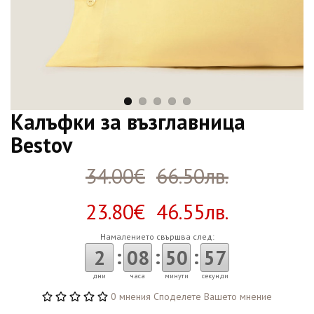
Калъфки за възглавница
Bestov
34.00€
66.50лв.
23.80€ 46.55лв.
Намалението свършва след:
:
:
:
2
08
50
56
дни
часа
минути
секунди
0 мнения
Споделете Вашето мнение