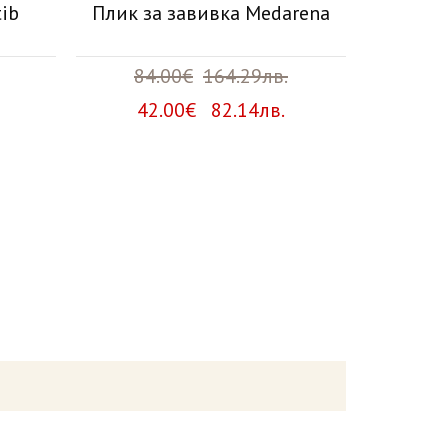
ib
Плик за завивка Medarena
Плик з
84.00€
164.29лв.
12
42.00€ 82.14лв.
60