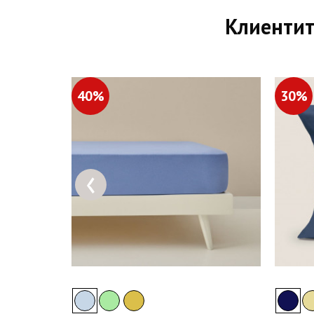
Клиентит
40%
30%
‹