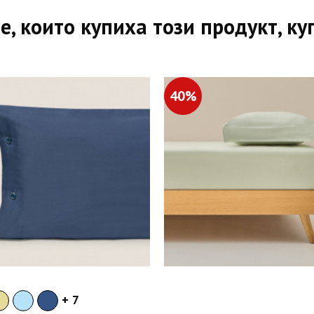
е, които купиха този продукт, ку
40%
+ 7