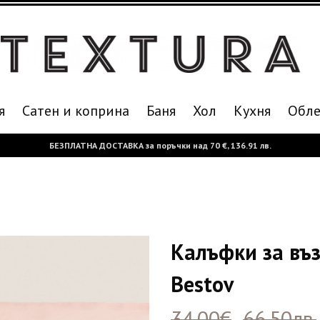
я
Сатен и коприна
Баня
Хол
Кухня
Oбле
БЕЗПЛАТНА ДОСТАВКА за поръчки над
70 €,
136.91 лв.
Калъфки за въ
Bestov
34.00€
66.50лв.