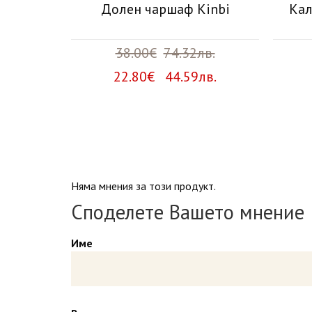
estbic
Долен чаршаф Kinbi
Кал
лв.
38.00€
74.32лв.
лв.
22.80€ 44.59лв.
Няма мнения за този продукт.
Споделете Вашето мнение
Име