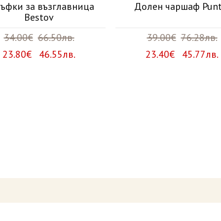
ъфки за възглавница
Долен чаршаф Punt
Bestov
34.00€
66.50лв.
39.00€
76.28лв.
23.80€ 46.55лв.
23.40€ 45.77лв.