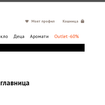
Моят профил
Кошница
кло
Деца
Аромати
Outlet -60%
зглавница