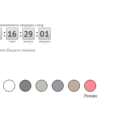
амалението свършва след:
:
:
:
16
29
00
часа
минути
секунди
ете Вашето мнение
Розово