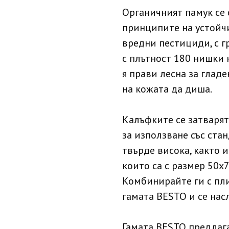
Органичният памук се 
принципите на устойчи
вредни пестициди, с г
с плътност 180 нишки н
я прави лесна за гладе
на кожата да диша.
Калъфките се затварят
за използване със стан
твърде висока, както 
които са с размер 50х7
Комбинирайте ги с пли
гамата BESTO и се нас
Гамата BESTO предлага