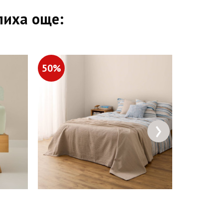
пиха още:
50%
50%
›