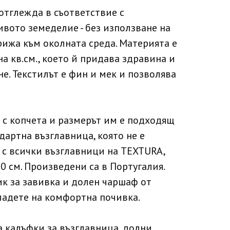
отглежда в съответствие с
вото земеделие - без използване на
рижа към околната среда. Материята е
а кв.см., което й придава здравина и
не. Текстилът е фин и мек и позволява
 с копчета и размерът им е подходящ
дартна възглавница, която не е
и с всички възглавници на TEXTURA,
0 см. Произведени са в Португалия.
к за завивка и долен чаршаф от
ладете на комфортна почивка.
 калъфки за възглавница, долни