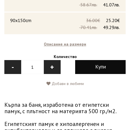
58.67лв.
41.07лв.
90x150cm
36.00€
25.20€
70.41лв.
49.29лв.
Описание на размери
Количество
-
+
Купи
Добави в любими
Кърпа за баня, изработена от египетски
памук, с плътност на материята 500 гр./м2.
Египетският памук е хипоалергенен и