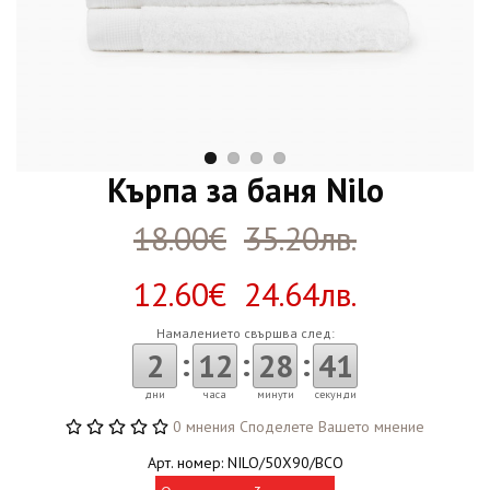
Кърпа за баня Nilo
18.00€
35.20лв.
12.60€ 24.64лв.
Намалението свършва след:
:
:
:
2
12
28
40
дни
часа
минути
секунди
0 мнения
Споделете Вашето мнение
Арт. номер: NILO/50X90/BCO