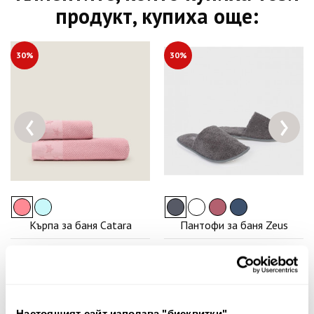
продукт, купиха още:
30%
30%
‹
›
Кърпа за баня Catara
Пантофи за баня Zeus
12.00€
23.47лв.
16.00€
31.29лв.
8.40€ 16.43лв.
11.20€ 21.90лв.
Настоящият сайт използва "бисквитки"