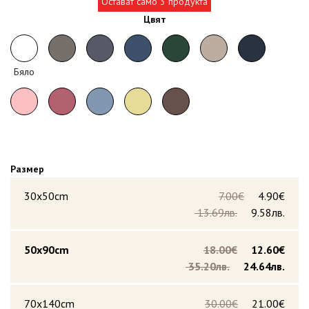
Остават само 3 продукта
Цвят
Бяло
Размер
30x50cm
7.00€
4.90€
13.69лв.
9.58лв.
50x90cm
18.00€
12.60€
35.20лв.
24.64лв.
70x140cm
30.00€
21.00€