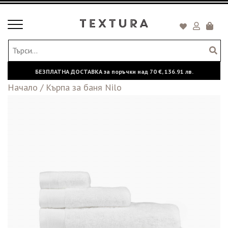
Toggle
Кошни
navigation
БЕЗПЛАТНА ДОСТАВКА за поръчки над
70 €,
136.91 лв.
Начало
/
Кърпа за баня Nilo