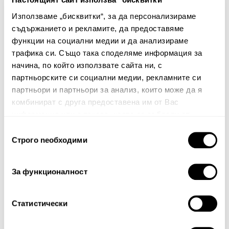
Използваме „бисквитки“, за да персонализираме
съдържанието и рекламите, да предоставяме
Няма мнения за този продукт.
функции на социални медии и да анализираме
Споделете Вашето мнение
трафика си. Също така споделяме информация за
начина, по който използвате сайта ни, с
Име
партньорските си социални медии, рекламните си
партньори и партньори за анализ, които може да я
комбинират с друга предоставена им от Вас
информация или с такава, която са събрали от
Вашият коментар:
ползването от Ваша страна на услугите им.
Избор
Строго nеобходими
на
съгласие
За функционалност
Статистически
Забележка: HTML не се поддържа!