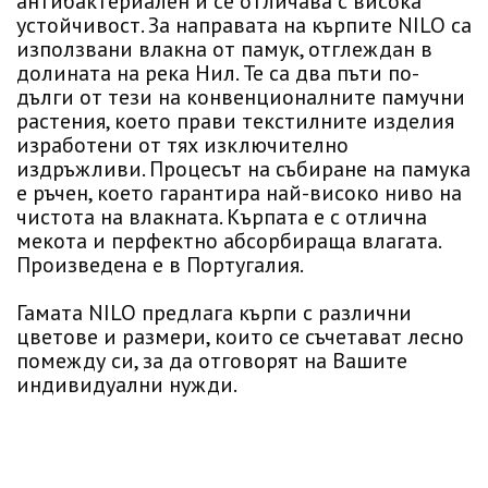
антибактериален и се отличава с висока
устойчивост. За направата на кърпите NILO са
използвани влакна от памук, отглеждан в
долината на река Нил. Те са два пъти по-
дълги от тези на конвенционалните памучни
растения, което прави текстилните изделия
изработени от тях изключително
издръжливи. Процесът на събиране на памука
е ръчен, което гарантира най-високо ниво на
чистота на влакната. Кърпата е с отлична
мекота и перфектно абсорбираща влагата.
Произведена е в Португалия.
Гамата NILO предлага кърпи с различни
цветове и размери, които се съчетават лесно
помежду си, за да отговорят на Вашите
индивидуални нужди.