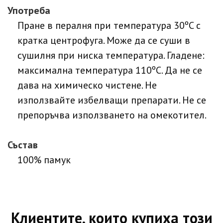
Употреба
Пране в пералня при температура 30ºC с
кратка центрофуга. Може да се суши в
сушилня при ниска температура. Гладене:
максимална температура 110ºC. Да не се
дава на химическо чистене. Не
използвайте избелващи препарати. Не се
препоръчва използването на омекотител.
Състав
100% памук
Клиентите, които купиха този