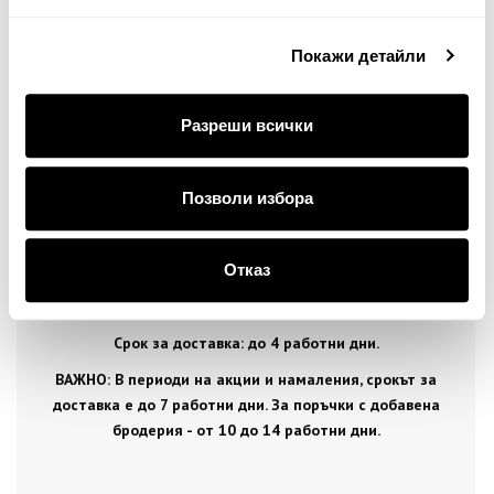
Стандартна доставка на цена от 5
€
, 9.78 лв. за
Покажи детайли
цялата страна.
Разреши всички
Безплатна доставка за покупка над 70
€ ,
136.91 лв.
Позволи избора
Доставка до посочен адрес или до офис на ЕКОНТ в
цялата страна.
Отказ
Срок за доставка: до 4 работни дни.
ВАЖНО: В периоди на акции и намаления, срокът за
доставка е до 7 работни дни. За поръчки с добавена
бродерия - от 10 до 14 работни дни.