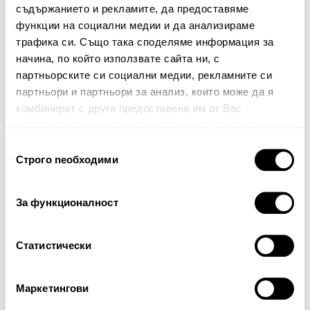
съдържанието и рекламите, да предоставяме
функции на социални медии и да анализираме
трафика си. Също така споделяме информация за
начина, по който използвате сайта ни, с
партньорските си социални медии, рекламните си
партньори и партньори за анализ, които може да я
комбинират с друга предоставена им от Вас
Продължи
информация или с такава, която са събрали от
ползването от Ваша страна на услугите им.
Избор
Строго nеобходими
на
съгласие
За функционалност
Статистически
ДОСТАВКА
Маркетингови